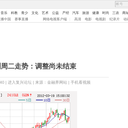
音乐
科教
青少
文化
艺术
公益
产经
汽车
旅游
健康
时尚
三农
商
直播中国
赛事直播
网络电视客户端
|
高清
电影
电视剧
纪录片
动
测周二走势：调整尚未结束
0 |
进入复兴论坛
| 来源：金融界网站 |
手机看视频