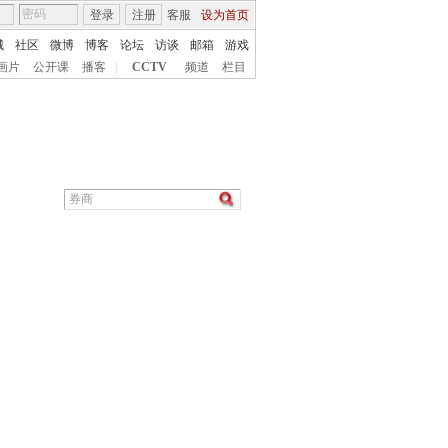
登录
注册
客服
设为首页
城
社区
微博
博客
论坛
访谈
邮箱
游戏
画片
公开课
播客
|
CCTV
频道
栏目