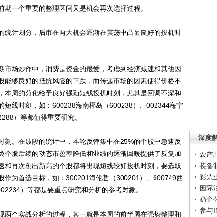
前期一个重要的整理区间又是机会再次选择过程。
统计划分，后市在两大机会逐渐在震荡中凸显良好的投机时
市场炒作中，消费是资金的最爱，考虑到经济减速和其他因
股能够良好的抵抗风险的下跌，而传递市场的因素使得价格不
，本周的分化给予良好强劲短线投机时刻，尤其是回调不深和
时刻，如：600238海南椰岛（600238）、002344海宁
002288）等都值得重要研究。
深度
刻。在波段的统计中，本轮反弹集中在25%的个股中急速反
类个股后续的动态市盈率降低和业绩的逐渐回暖提供了反复加
农产
速和再次创出新高的个股都将出现短线较好投机时刻，要选取
装备
彩票
首选目标，如：300201海伦哲（300201）、600749西
国际
份（002234）等都是要重点研究和分析的参考对象。
奶企
参与
两个实战分析的过程，其一就是本周的前半周在强势整理和