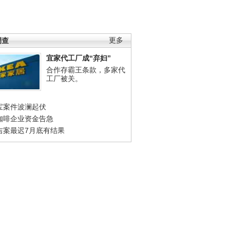
调查
更多
宜家代工厂成“弃妇”
合作存霸王条款，多家代
工厂被关。
宝案件波澜起伏
咖啡企业资金告急
吉案最迟7月底有结果