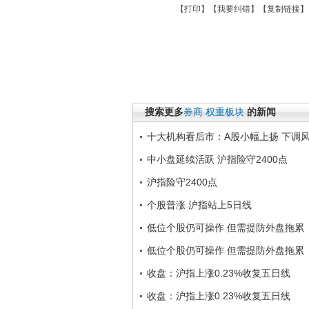
【
打印
】【
我要纠错
】【
复制链接
】
搜索更多
券商
权重板块
的新闻
十大机构看后市：A股小幅上扬 下调
中小盘延续活跃 沪指险守2400点
沪指险守2400点
个股普涨 沪指站上5日线
低位个股仍可操作 但需提防外盘拖累
低位个股仍可操作 但需提防外盘拖累
收盘：沪指上涨0.23%收复五日线
收盘：沪指上涨0.23%收复五日线