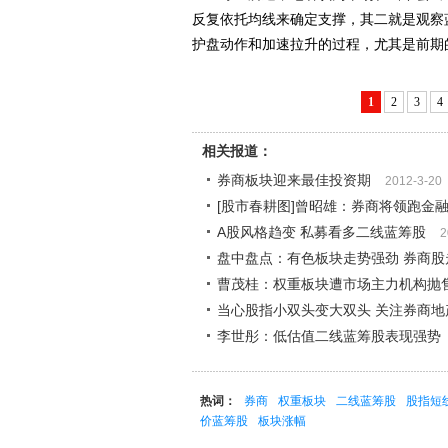
反复依托均线来确定支撑，其二就是观察
护盘动作和加速拉升的过程，尤其是前期
1
2
3
4
相关报道：
券商板块迎来最佳投资期
2012-3-20
[股市春耕图]曾昭雄：券商将领跑金
A股风格趋变 私募看多二线蓝筹股
2
盘中盘点：有色板块走势强劲 券商股
曹茂桂：权重板块遭市场主力机构抛
当心股指小双头变大双头 关注券商地
李世彤：低估值二线蓝筹股表现强势
热词：
券商
权重板块
二线蓝筹股
股指短
价蓝筹股
板块涨幅