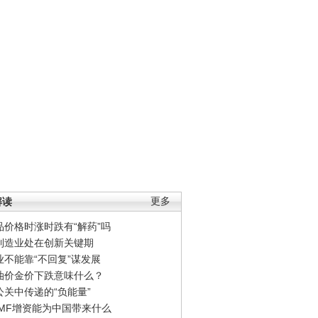
解读
更多
品价格时涨时跌有“解药”吗
制造业处在创新关键期
业不能靠“不回复”谋发展
油价金价下跌意味什么？
公关中传递的“负能量”
IMF增资能为中国带来什么