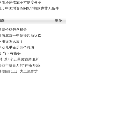
造血还需依靠基本制度变革
凡：中国增资IMF既非捐款也非无条件
精选
更多
发票价格包含税金
将向北京一中院提起新诉讼
不用该怎么放？
活动几乎涵盖各个领域
银 当下有赚头
0万打造4个五星级旅游厕所
那些年薪百万的“神秘”职业
返修因代工厂为二流作坊