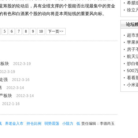
希腊
蓝筹股的轮动后，具有业绩支撑的个股能否出现最集中的资金
徐立
的有色和白酒累个股的动向将是本周短线的重要风向标。
论坛
5
6
7
8
9
10
下一页>>
超市
苹果
房子
航天
融板块
炒白
2012-3-19
50
012-3-19
看看
走强
2012-3-16
小米
售
2012-3-14
产板块
2012-3-14
2012-1-16
线
养老金入市
持仓比例
弱势震荡
小阻力
低
责任编辑：李德尚玉