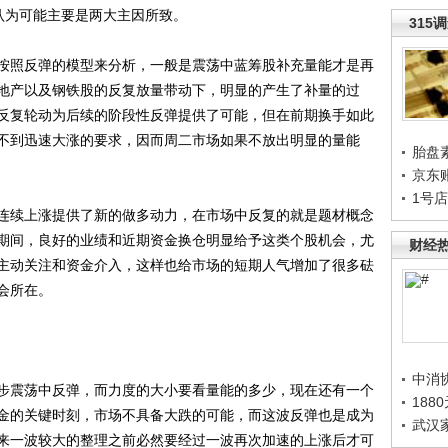
为可能主要是两大主因所致。
315
照反弹的模型来分析，一般是震荡中蓝筹股补充量能才是再
地产以及钢铁股的反复放量带动下，明显的产生了补量的过
反复轮动为后续的阶段性反弹提供了可能，但在前期换手如此
不到迅速大涨的要求，因而周二市场如果不放出明显的量能
胎盘
京东
1号
续上涨提供了新的做多动力，在市场中反复的就是题材概念
期间，良好的业绩和近期资金换仓明显给予这类个股机会，尤
财经
主动关注和资金介入，这样也给市场的短期人气增加了很多砝
会所在。
中消
震荡中反弹，而力度的大小要看量能的多少，现在还有一个
188
金的关键时刻，市场不具备大跌的可能，而这波反弹也是成为
武汉
来一波较大的整理之前必然要经过一波再次加速的上涨后才可