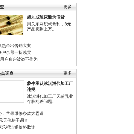
调查
更多
超九成玻尿酸为假货
用关系网织就暴利，8元
产品卖到上万。
素热牵出传销大案
账户余额一折贱卖
店用户账户被盗不作为
热点调查
更多
蒙牛承认冰淇淋代加工厂
违规
冰淇淋代加工厂天辅乳业
存脏乱差问题。
协：苹果维修条款太霸道
0元天价粽子调查
家乐福涉嫌价格欺诈