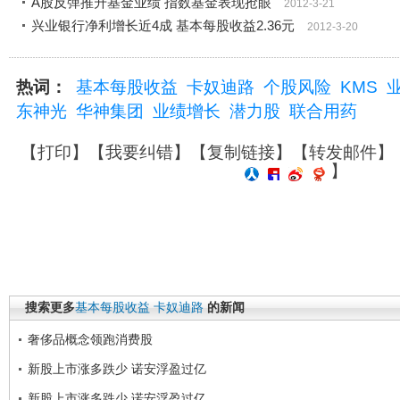
A股反弹推升基金业绩 指数基金表现抢眼
2012-3-21
兴业银行净利增长近4成 基本每股收益2.36元
2012-3-20
热词：
基本每股收益
卡奴迪路
个股风险
KMS
东神光
华神集团
业绩增长
潜力股
联合用药
【
打印
】【
我要纠错
】【
复制链接
】【
转发邮件
】
】
搜索更多
基本每股收益
卡奴迪路
的新闻
奢侈品概念领跑消费股
新股上市涨多跌少 诺安浮盈过亿
新股上市涨多跌少 诺安浮盈过亿