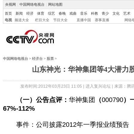
央视网
|
中国网络电视台
|
网站地图
首页
新闻
经济
体育
综艺
春晚
戏曲
音乐
科教
青少
文化
艺术
电视
频道大全
栏目大全
节目大全
直播中国
赛事直播
网络
中国网络电视台
>
经济台
>
股票
>
山东神光：华神集团等4大潜力
发布时间:2012年03月23日 11:05 |
进入复兴论坛
| 来源：腾
（一）公告点评：
华神集团
（
000790
）
67%-112%
事件：公司披露2012年一季报业绩预告