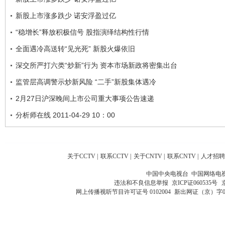
新股上市涨多跌少 诺安浮盈过亿
“稳增长”释放积极信号 股指演绎结构性行情
全面遇冷高送转“见光死” 新股火爆依旧
深交所严打六类“炒新”行为 资本市场新政将密集出台
监管层高调警示炒新风险 “二手”新股集体遇冷
2月27日沪深晚间上市公司重大事项公告速递
分析师在线 2011-04-29 10：00
关于CCTV
|
联系CCTV
|
关于CNTV
|
联系CNTV
|
人才招聘
中国中央电视台 中国网络电
违法和不良信息举报
京ICP证060535号
网上传播视听节目许可证号 0102004
新出网证（京）字0