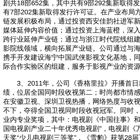
剧共18部652集，其中共有9部292集新取
有7部202集新取得发行许可证。在产业布局
链发展积极布局，通过投资西安佳韵社进军
媒体延伸内容价值；通过投资上海蓝橙，深
跨行业延伸产业链；通过与浙江时代院线组
影院线领域，横向拓展产业链。公司通过与
携手开发建设海宁中国武侠影视文化基地，
际合作实验区的组建，服务于影视产业的资
3、2011年，公司《香格里拉》开播首日就
绩，位居全国同时段收视第二；时尚都市情
在安徽卫视、深圳卫视热播，网络热度与收
不下，夺得全国卫视同时段收视冠军。同时
业内专业奖项，其中：电视剧《中国往事》和
国电视剧产业二十年优秀电视剧”，电视剧《万
天奖“少儿电视剧三等奖”，《雪豹》获第28届