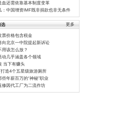
造血还需依靠基本制度变革
凡：中国增资IMF既非捐款也非无条件
精选
更多
发票价格包含税金
将向北京一中院提起新诉讼
不用该怎么放？
活动几乎涵盖各个领域
银 当下有赚头
0万打造4个五星级旅游厕所
那些年薪百万的“神秘”职业
返修因代工厂为二流作坊