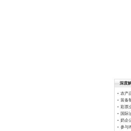
深度
农产
装备
彩票
国际
奶企
参与