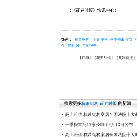
（《证券时报》快讯中心）
热词：
杭萧钢构
证券时报
基本每股收益
金
净利润
年度报告
【
打印
】【
我要纠错
】【
复制链接
】
搜索更多
杭萧钢构
证券时报
的新闻
高比赔偿 杭萧钢构案居全国法院十大
一季报首批11家公司于4月10日公布
高比赔偿 杭萧钢构案居全国法院十大