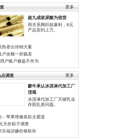
调查
更多
超九成玻尿酸为假货
用关系网织就暴利，8元
产品卖到上万。
素热牵出传销大案
账户余额一折贱卖
店用户账户被盗不作为
热点调查
更多
蒙牛承认冰淇淋代加工厂
违规
冰淇淋代加工厂天辅乳业
存脏乱差问题。
协：苹果维修条款太霸道
0元天价粽子调查
家乐福涉嫌价格欺诈