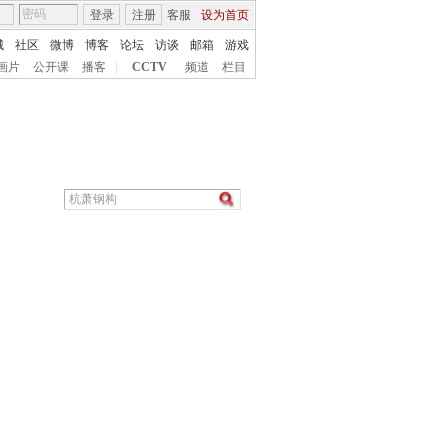
登录
注册
客服
设为首页
城
社区
微博
博客
论坛
访谈
邮箱
游戏
画片
公开课
播客
|
CCTV
频道
栏目