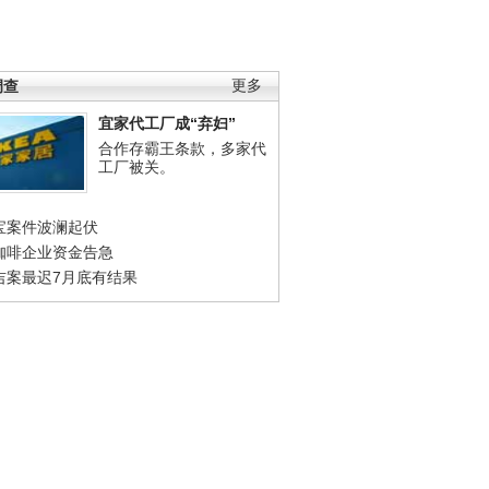
调查
更多
宜家代工厂成“弃妇”
合作存霸王条款，多家代
工厂被关。
宝案件波澜起伏
咖啡企业资金告急
吉案最迟7月底有结果