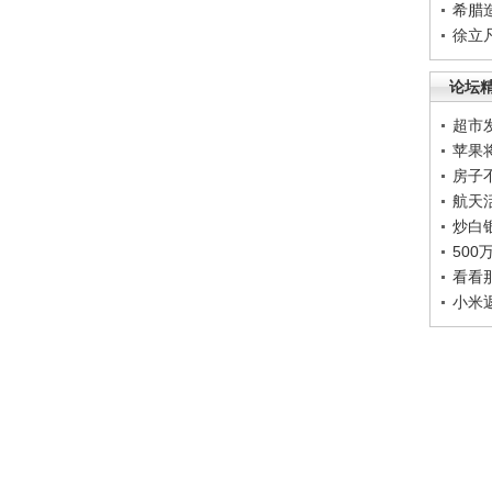
希腊
徐立
论坛
超市
苹果
房子
航天
炒白
50
看看
小米