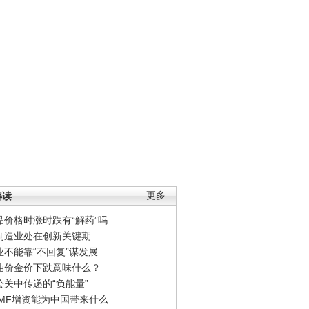
解读
更多
品价格时涨时跌有“解药”吗
制造业处在创新关键期
业不能靠“不回复”谋发展
油价金价下跌意味什么？
公关中传递的“负能量”
IMF增资能为中国带来什么