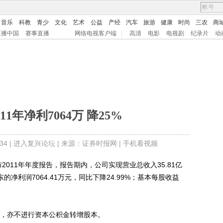
音乐
科教
青少
文化
艺术
公益
产经
汽车
旅游
健康
时尚
三农
商
直播中国
赛事直播
网络电视客户端
|
高清
电影
电视剧
纪录片
动
11年净利7064万 降25%
4 |
进入复兴论坛
| 来源：证券时报网 |
手机看视频
2011年年度报告，报告期内，公司实现营业总收入35.81亿
的净利润7064.41万元，同比下降24.99%；基本每股收益
，亦不进行资本公积金转增股本。