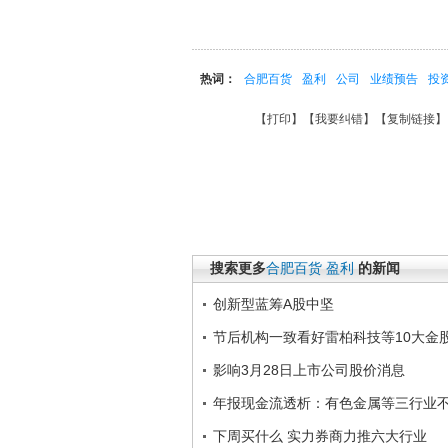
热词：
合肥百货
盈利
公司
业绩预告
投
【
打印
】【
我要纠错
】【
复制链接
】
搜索更多
合肥百货
盈利
的新闻
创新型蓝筹A股中坚
节后机构一致看好雷柏科技等10大金
影响3月28日上市公司股价消息
年报现金流透析：有色金属等三行业
下周买什么 实力券商力推六大行业