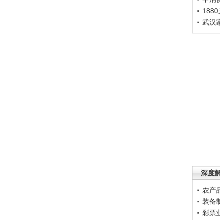
188
武汉
深度
农产
装备
彩票