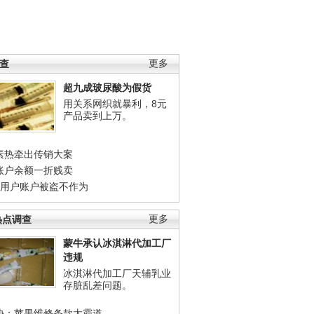
调查
更多
超九成玻尿酸为假货
用关系网织就暴利，8元
产品卖到上万。
素热牵出传销大案
账户余额一折贱卖
店用户账户被盗不作为
热点调查
更多
蒙牛承认冰淇淋代加工厂
违规
冰淇淋代加工厂天辅乳业
存脏乱差问题。
协：苹果维修条款太霸道