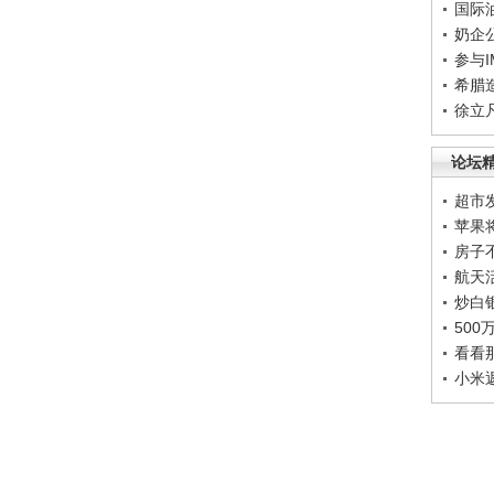
国际
奶企
参与
希腊
徐立
论坛
超市
苹果
房子
航天
炒白
50
看看
小米