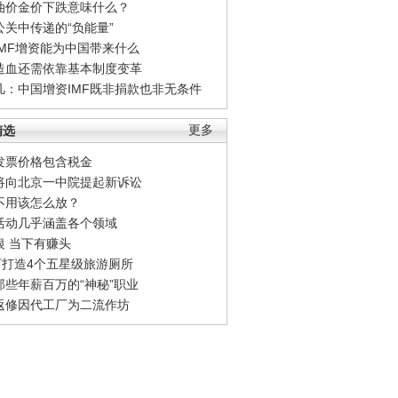
油价金价下跌意味什么？
公关中传递的“负能量”
IMF增资能为中国带来什么
造血还需依靠基本制度变革
凡：中国增资IMF既非捐款也非无条件
精选
更多
发票价格包含税金
将向北京一中院提起新诉讼
不用该怎么放？
活动几乎涵盖各个领域
银 当下有赚头
0万打造4个五星级旅游厕所
那些年薪百万的“神秘”职业
返修因代工厂为二流作坊