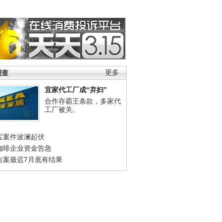
调查
更多
宜家代工厂成“弃妇”
合作存霸王条款，多家代
工厂被关。
宝案件波澜起伏
咖啡企业资金告急
吉案最迟7月底有结果