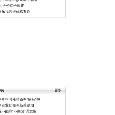
0元天价粽子调查
家乐福涉嫌价格欺诈
解读
更多
品价格时涨时跌有“解药”吗
制造业处在创新关键期
业不能靠“不回复”谋发展