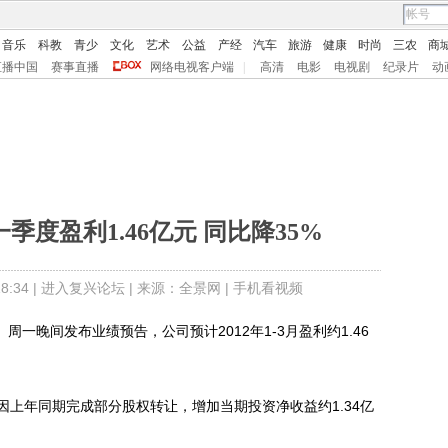
音乐
科教
青少
文化
艺术
公益
产经
汽车
旅游
健康
时尚
三农
商
直播中国
赛事直播
网络电视客户端
|
高清
电影
电视剧
纪录片
动
季度盈利1.46亿元 同比降35%
:34 |
进入复兴论坛
| 来源：全景网 |
手机看视频
周一晚间发布业绩预告，公司预计2012年1-3月盈利约1.46
年同期完成部分股权转让，增加当期投资净收益约1.34亿