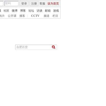
登录
注册
客服
设为首页
城
社区
微博
博客
论坛
访谈
邮箱
游戏
画片
公开课
播客
|
CCTV
频道
栏目