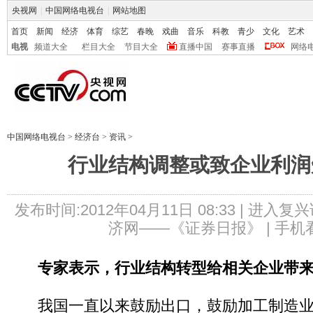
央视网
|
中国网络电视台
|
网站地图
首页
新闻
经济
体育
综艺
春晚
戏曲
音乐
科教
青少
文化
艺术
电视
频道大全
栏目大全
节目大全
直播中国
赛事直播
网络
中国网络电视台
>
经济台
>
资讯
>
行业结构调整或致企业利润
发布时间:2012年04月11日 08:33 |
进入复兴
济网——《证券日报》 |
手机
专家表示，行业结构转型给相关企业带
我国一直以来鼓励出口，鼓励加工制造业