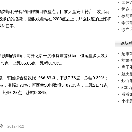
国际
奶企
指数顺利平稳的回踩前日收盘点，目前大盘完全符合上攻启动
参与
发前的准备期，指数收盘站在2288点之上，那么快速的上涨将
希腊
飞的日子。
徐立
论坛
超市
松预期的影响，高开之后一度维持震荡格局，但尾盘多头发力
苹果
9点，上涨66.05点，涨幅0.70%。
房子
航天
综合指数报1986.63点，下跌7.78点，跌幅0.39%；
炒白
点，涨幅0.79%；新西兰50指数报3487.09点，上涨21.71点，
50
上涨6.25点，涨幅0.08%。
看看
小米
停
2012-4-12