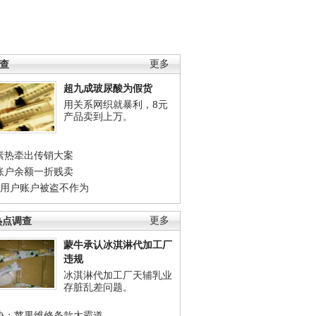
调查
更多
超九成玻尿酸为假货
用关系网织就暴利，8元
产品卖到上万。
素热牵出传销大案
账户余额一折贱卖
店用户账户被盗不作为
热点调查
更多
蒙牛承认冰淇淋代加工厂
违规
冰淇淋代加工厂天辅乳业
存脏乱差问题。
协：苹果维修条款太霸道