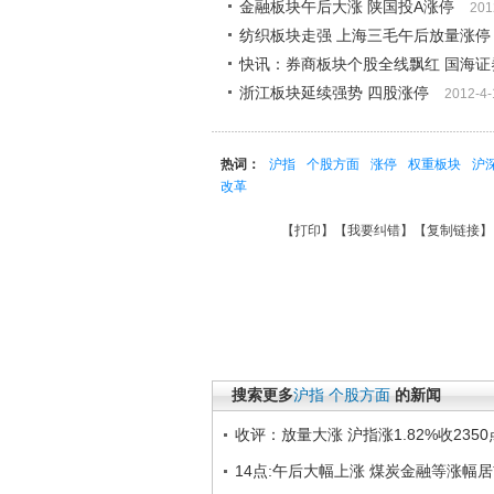
金融板块午后大涨 陕国投A涨停
201
纺织板块走强 上海三毛午后放量涨停
快讯：券商板块个股全线飘红 国海证券
浙江板块延续强势 四股涨停
2012-4-
热词：
沪指
个股方面
涨停
权重板块
沪
改革
【
打印
】【
我要纠错
】【
复制链接
】
搜索更多
沪指
个股方面
的新闻
收评：放量大涨 沪指涨1.82%收2350
14点:午后大幅上涨 煤炭金融等涨幅