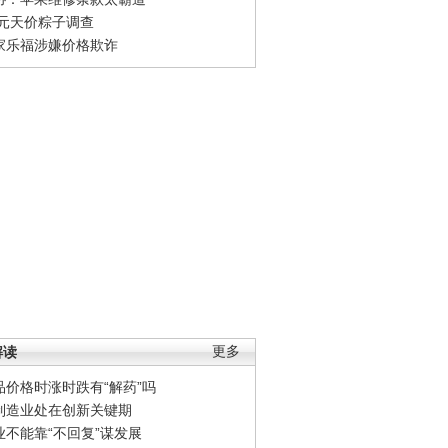
0元天价粽子调查
家乐福涉嫌价格欺诈
解读
更多
品价格时涨时跌有“解药”吗
制造业处在创新关键期
业不能靠“不回复”谋发展