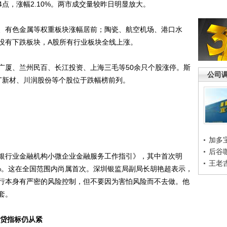
4.64点，涨幅2.10%。两市成交量较昨日明显放大。
有色金属等权重板块涨幅居前；陶瓷、航空机场、港口水
没有下跌板块，A股所有行业板块全线上涨。
厦、兰州民百、长江投资、上海三毛等50余只个股涨停。斯
公司
T新材、川润股份等个股位于跌幅榜前列。
加多
后谷
银行业金融机构小微企业金融服务工作指引》，其中首次明
王老
%。这在全国范围内尚属首次。深圳银监局副局长胡艳超表示，
行本身有严密的风险控制，但不要因为害怕风险而不去做。他
套。
发贷指标仍从紧