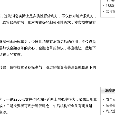
188
武汉
，这则消息实际上是实质性强势利好，不仅仅对地产股利好，
此政策如果扩散，那对将较好的刺激刚性需求，楼市成交量将
。
温州金融改革后，今日此消息有承前启后的作用，不仅仅是
层加快金融改革的决心，金融改革的加快，将直接让一些地下
场较大的支撑。
强，值得投资者积极参与，激进的投资者关注金融创新下的
深度
一是2250点支撑位区域附近向上的概率很大，如果出现意
农产
装备
战；二是投资者可逐步逢低建仓。午后机构资金又有明显进
彩票
拿够。