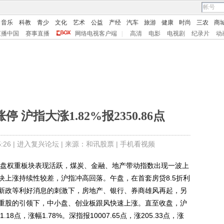
音乐
科教
青少
文化
艺术
公益
产经
汽车
旅游
健康
时尚
三农
商
直播中国
赛事直播
网络电视客户端
|
高清
电影
电视剧
纪录片
动
 沪指大涨1.82%报2350.86点
26 |
进入复兴论坛
| 来源：和讯股票 |
手机看视频
盘权重板块表现活跃，煤炭、金融、地产带动指数出现一波上
块上涨持续性较差，沪指冲高回落。午盘，在首套房贷8.5折利
新政等利好消息的刺激下，房地产、银行、券商雄风再起，另
重股的引领下，中小盘、创业板跟风快速上涨。直至收盘，沪
18点，涨幅1.78%。深指报10007.65点，涨205.33点，涨