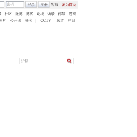
登录
注册
客服
设为首页
城
社区
微博
博客
论坛
访谈
邮箱
游戏
画片
公开课
播客
|
CCTV
频道
栏目