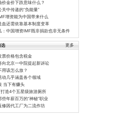
油价金价下跌意味什么？
公关中传递的“负能量”
IMF增资能为中国带来什么
造血还需依靠基本制度变革
凡：中国增资IMF既非捐款也非无条件
精选
更多
发票价格包含税金
将向北京一中院提起新诉讼
不用该怎么放？
活动几乎涵盖各个领域
银 当下有赚头
0万打造4个五星级旅游厕所
那些年薪百万的“神秘”职业
返修因代工厂为二流作坊