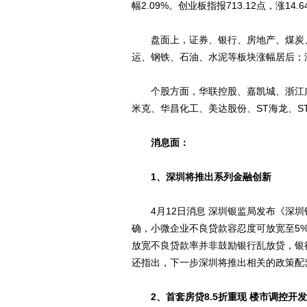
幅2.09%。创业板指报713.12点，涨1
盘面上，证券、银行、房地产、煤炭、
运、钢铁、石油、水泥等板块涨幅居后；
个股方面，华联控股、嘉凯城、浙江广
米克、华昌化工、美达股份、ST海龙、S
消息面：
1、深圳将推出系列金融创新
4月12日消息 深圳银监局发布《深圳
确，小微企业不良贷款容忍度可放宽至5
放宽不良贷款率并非鼓励银行乱放贷，银
还指出，下一步深圳将推出相关的政策配
2、首套房贷8.5折重现 楼市调控开