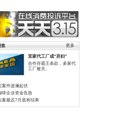
调查
更多
宜家代工厂成“弃妇”
合作存霸王条款，多家代
工厂被关。
宝案件波澜起伏
咖啡企业资金告急
吉案最迟7月底有结果