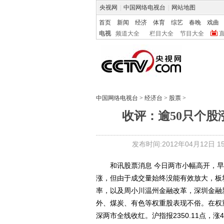
央视网
|
中国网络电视台
|
网站地图
首页
新闻
经济
体育
综艺
春晚
戏曲
电视
频道大全
栏目大全
节目大全
中国网络电视台
>
经济台
>
股票
>
收评：逾50只个股涨停
发布时间:2012年04月12日 15:
和讯股票消息 今日两市小幅高开，早
涨，但由于成交量始终没能有效放大，板
率，以及周小川温州金融改革，深圳金融
外、煤炭、有色等权重股表现不俗。在权
深两市全线收红。沪指报2350.11点，涨41.