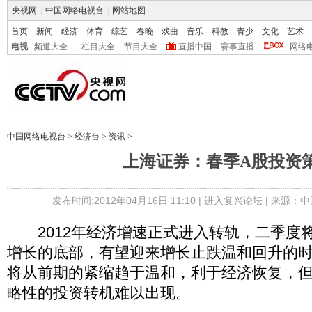
央视网
|
中国网络电视台
|
网站地图
首页
新闻
经济
体育
综艺
春晚
戏曲
音乐
科教
青少
文化
艺术
电视
频道大全
栏目大全
节目大全
直播中国
赛事直播
网络
中国网络电视台
>
经济台
>
资讯
>
上海证券：春季A股投资
发布时间:2012年04月16日 11:10 |
进入复兴论坛
| 来源：中
2012年经济增速正式进入转轨，二季度将是
增长的底部，有望迎来增长止跌温和回升的
将从前期的紧缩趋于温和，利于经济恢复，
略性的投资转机难以出现。