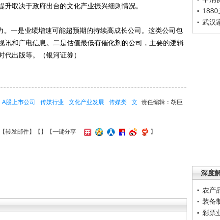
提升取决于政府出台的文化产业振兴细则情况。
188
武汉
力。一是业绩增速可能超预期的持续高成长公司。这类公司包
视讯和广电信息。二是估值最低有催化剂的公司，主要的逻辑
时代出版等。（银河证券）
A股上市公司
传媒行业
文化产业发展
传媒类
文
责任编辑：胡巨
【
转发邮件
】【
】
【一键分享
】
深度
农产
装备
彩票