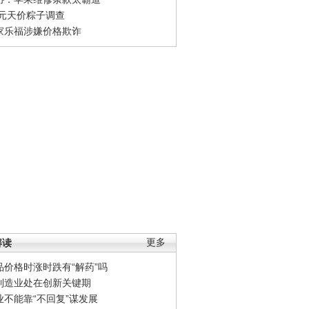
0元天价粽子调查
家乐福涉嫌价格欺诈
解读
更多
品价格时涨时跌有“解药”吗
制造业处在创新关键期
业不能靠“不回复”谋发展