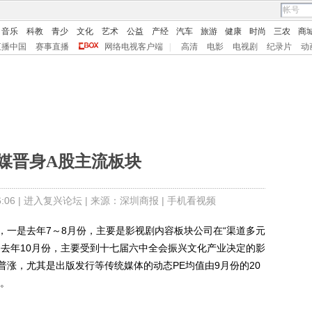
音乐
科教
青少
文化
艺术
公益
产经
汽车
旅游
健康
时尚
三农
商
直播中国
赛事直播
网络电视客户端
|
高清
电影
电视剧
纪录片
动
媒晋身A股主流板块
06 |
进入复兴论坛
| 来源：深圳商报 |
手机看视频
是去年7～8月份，主要是影视剧内容板块公司在“渠道多元
是去年10月份，主要受到十七届六中全会振兴文化产业决定的影
涨，尤其是出版发行等传统媒体的动态PE均值由9月份的20
间。