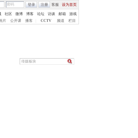
登录
注册
客服
设为首页
城
社区
微博
博客
论坛
访谈
邮箱
游戏
画片
公开课
播客
|
CCTV
频道
栏目