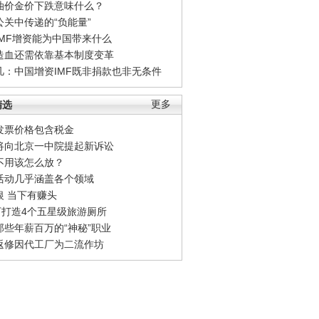
油价金价下跌意味什么？
公关中传递的“负能量”
IMF增资能为中国带来什么
造血还需依靠基本制度变革
凡：中国增资IMF既非捐款也非无条件
精选
更多
发票价格包含税金
将向北京一中院提起新诉讼
不用该怎么放？
活动几乎涵盖各个领域
银 当下有赚头
0万打造4个五星级旅游厕所
那些年薪百万的“神秘”职业
返修因代工厂为二流作坊