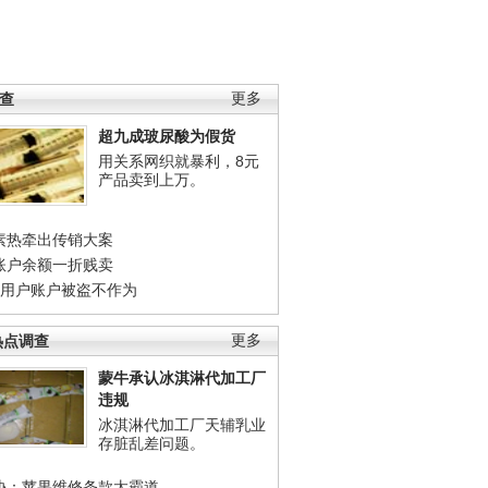
调查
更多
超九成玻尿酸为假货
用关系网织就暴利，8元
产品卖到上万。
素热牵出传销大案
账户余额一折贱卖
店用户账户被盗不作为
热点调查
更多
蒙牛承认冰淇淋代加工厂
违规
冰淇淋代加工厂天辅乳业
存脏乱差问题。
协：苹果维修条款太霸道