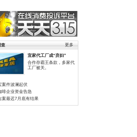
调查
更多
宜家代工厂成“弃妇”
合作存霸王条款，多家代
工厂被关。
宝案件波澜起伏
咖啡企业资金告急
吉案最迟7月底有结果