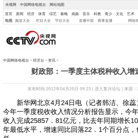
央视网
|
中国网络电视台
|
网站地图
首页
新闻
经济
体育
综艺
春晚
戏曲
音乐
科教
青少
文化
艺术
电视
频道大全
栏目大全
节目大全
直播中国
赛事直播
网络
中国网络电视台
>
经济台
>
资讯
>
财政部：一季度主体税种收入增
发布时间:2012年04月25日 09:23 |
进入复兴论坛
| 来源：
新华网北京4月24日电（记者韩洁、徐蕊）
今年一季度税收收入情况分析报告显示，今年
收入完成25857．81亿元，比去年同期增长1
年最低水平，增速同比回落22．1个百分点