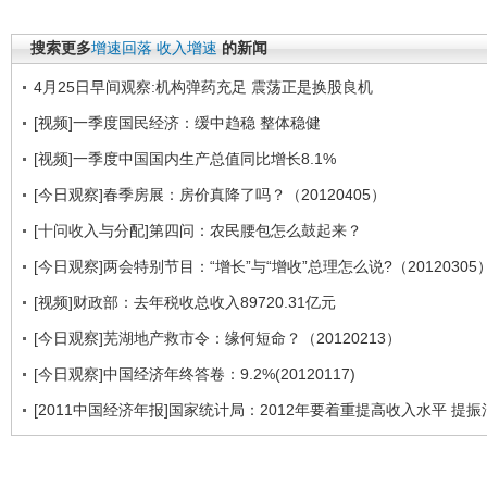
搜索更多
增速回落
收入增速
的新闻
4月25日早间观察:机构弹药充足 震荡正是换股良机
[视频]一季度国民经济：缓中趋稳 整体稳健
[视频]一季度中国国内生产总值同比增长8.1%
[今日观察]春季房展：房价真降了吗？（20120405）
[十问收入与分配]第四问：农民腰包怎么鼓起来？
[今日观察]两会特别节目：“增长”与“增收”总理怎么说?（20120305
[视频]财政部：去年税收总收入89720.31亿元
[今日观察]芜湖地产救市令：缘何短命？（20120213）
[今日观察]中国经济年终答卷：9.2%(20120117)
[2011中国经济年报]国家统计局：2012年要着重提高收入水平 提振