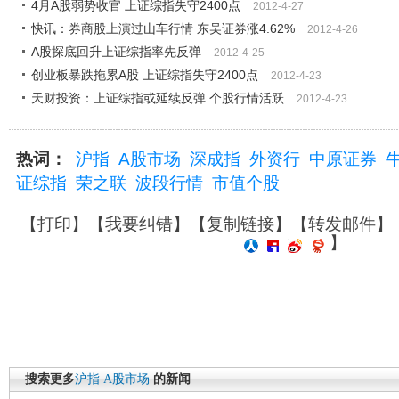
4月A股弱势收官 上证综指失守2400点
2012-4-27
快讯：券商股上演过山车行情 东吴证券涨4.62%
2012-4-26
A股探底回升上证综指率先反弹
2012-4-25
创业板暴跌拖累A股 上证综指失守2400点
2012-4-23
天财投资：上证综指或延续反弹 个股行情活跃
2012-4-23
热词：
沪指
A股市场
深成指
外资行
中原证券
证综指
荣之联
波段行情
市值个股
【
打印
】【
我要纠错
】【
复制链接
】【
转发邮件
】
】
搜索更多
沪指
A股市场
的新闻