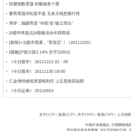
回避指数震荡 积极做多个股
蓄势震荡消化套牢盘 五条主线把握行情
周评：踟蹰而进 “W底”欲“破土而出”
[A股年终盘点]A股惨淡全年跌两成
[新闻1+1]股市黑幕，“零容忍”！（20111220）
[视频]沪指大跌2.14% 失守2200点
《今日股市》 20111213 22：00
《今日股市》 20111130 18:00
汇金增持难抵资源税利空 上证居然四连阴
《今日证券》 20110923
关于CCTV
|
联系CCTV
|
关于CNTV
|
联系CNTV
|
人才招聘
中国中央电视台 中国网络电
违法和不良信息举报
京ICP证060535号