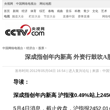
央视网
|
中国网络电视台
|
网站地图
首页
新闻
经济
体育
综艺
春晚
戏曲
音乐
科教
青少
文化
艺术
电视
频道大全
栏目大全
节目大全
直播中国
赛事直播
网络
中国网络电视台
>
经济台
>
股票
>
深成指创年内新高 外资行鼓吹A
发布时间:2012年05月04日 16:54 |
进入复兴论坛
| 来源：中国
导读：
深成指创年内新高 沪指涨0.49%站上245
5月4日消息，截止收盘，沪指报2452.01点