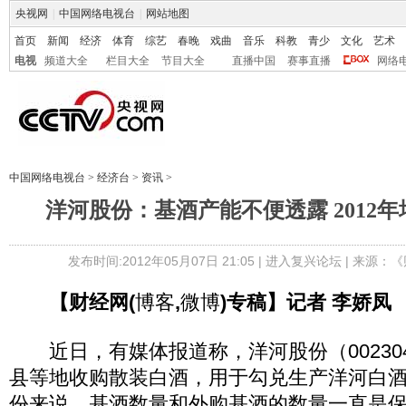
央视网
|
中国网络电视台
|
网站地图
首页
新闻
经济
体育
综艺
春晚
戏曲
音乐
科教
青少
文化
艺术
电视
频道大全
栏目大全
节目大全
直播中国
赛事直播
网络
中国网络电视台
>
经济台
>
资讯
>
洋河股份：基酒产能不便透露 2012年
发布时间:2012年05月07日 21:05 |
进入复兴论坛
| 来源：《
【财经网(
博客
,
微博
)专稿】记者 李娇凤
近日，有媒体报道称，洋河股份（002304
县等地收购散装白酒，用于勾兑生产洋河白
份来说，基酒数量和外购基酒的数量一直是