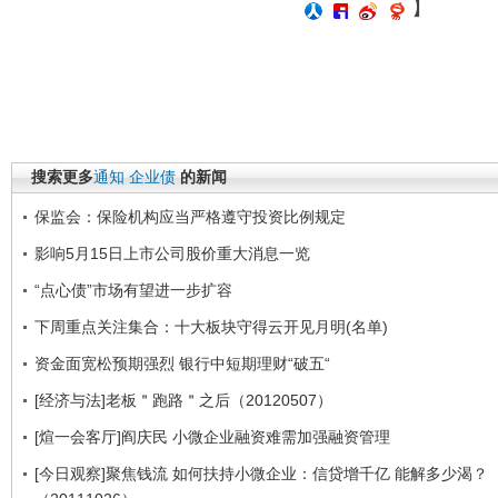
】
搜索更多
通知
企业债
的新闻
保监会：保险机构应当严格遵守投资比例规定
影响5月15日上市公司股价重大消息一览
“点心债”市场有望进一步扩容
下周重点关注集合：十大板块守得云开见月明(名单)
资金面宽松预期强烈 银行中短期理财“破五“
[经济与法]老板＂跑路＂之后（20120507）
[煊一会客厅]阎庆民 小微企业融资难需加强融资管理
[今日观察]聚焦钱流 如何扶持小微企业：信贷增千亿 能解多少渴？