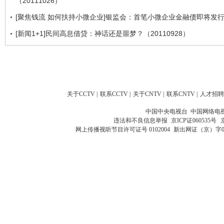
（20111026）
[聚焦钱流 如何扶持小微企业]银监会：首笔小微企业金融债即将发
[新闻1+1]民间高息借贷：神话还是噩梦？（20110928）
关于CCTV
|
联系CCTV
|
关于CNTV
|
联系CNTV
|
人才招聘
中国中央电视台 中国网络电
违法和不良信息举报
京ICP证060535号
网上传播视听节目许可证号 0102004
新出网证（京）字0