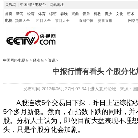
央视网
|
中国网络电视台
|
网站地图
首页
新闻
经济
体育
综艺
春晚
戏曲
音乐
科教
青少
文化
艺术
电视
频道大全
栏目大全
节目大全
直播中国
赛事直播
网络
中国网络电视台
>
经济台
>
资讯
>
中报行情有看头 个股分化
发布时间:2012年06月27日 07:34 |
进入复兴论坛
| 来源：国
A股连续5个交易日下探，昨日上证综指收于2
5个多月新低。然而，在指数下跌的同时，并
股。分析人士认为，即便目前大盘表现不理
头，只是个股分化会加剧。