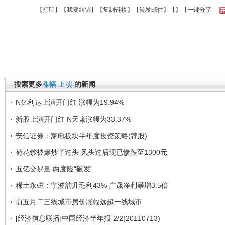
【
打印
】【
我要纠错
】【
复制链接
】【
转发邮件
】【
】
【一键分享
搜索更多
涨幅
上演
的新闻
N亿利达上演开门红 涨幅为19.94%
新股上演开门红 N天壕涨幅为33.37%
安信证券：家电板块半年度投资策略(荐股)
荷花钞被爆炒了过头 风头过后现已惨跌至1300元
五亿交易量 两度险“破发”
稀土永磁：宁波韵升毛利43% 广晟净利暴增3.5倍
前五月二三线城市房价涨幅远超一线城市
[经济信息联播]中国经济半年报 2/2(20110713)