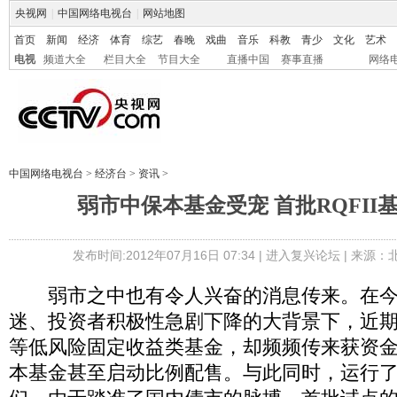
央视网
|
中国网络电视台
|
网站地图
首页
新闻
经济
体育
综艺
春晚
戏曲
音乐
科教
青少
文化
艺术
电视
频道大全
栏目大全
节目大全
直播中国
赛事直播
网络
中国网络电视台
>
经济台
>
资讯
>
弱市中保本基金受宠 首批RQFII
发布时间:2012年07月16日 07:34 |
进入复兴论坛
| 来源：
弱市之中也有令人兴奋的消息传来。在今
迷、投资者积极性急剧下降的大背景下，近
等低风险固定收益类基金，却频频传来获资
本基金甚至启动比例配售。与此同时，运行了3