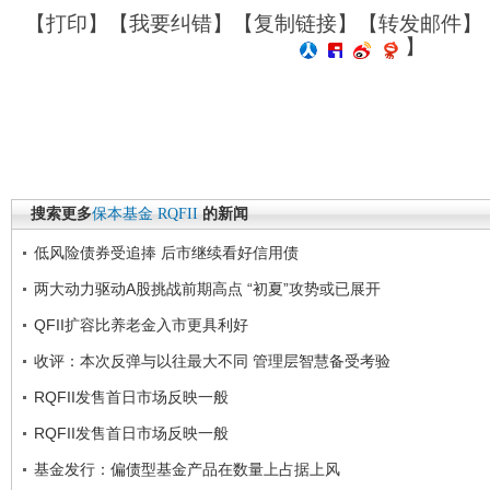
【
打印
】【
我要纠错
】【
复制链接
】【
转发邮件
】
】
搜索更多
保本基金
RQFII
的新闻
低风险债券受追捧 后市继续看好信用债
两大动力驱动A股挑战前期高点 “初夏”攻势或已展开
QFII扩容比养老金入市更具利好
收评：本次反弹与以往最大不同 管理层智慧备受考验
RQFII发售首日市场反映一般
RQFII发售首日市场反映一般
基金发行：偏债型基金产品在数量上占据上风