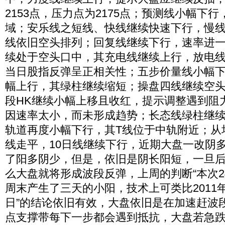
2153点，压力点为2175点；预测线小幅下
域；安乐线之短线、快线继续快速下行，慢
线依旧空头排列；回复线继续下行，速率进
续处于空头口中，其充电线继续上行，放电
当日股指反弹呈正相关性；五步价量线小幅
幅上行，其绿柱继续缩短；操盘四线继续空
段HK继续小幅上移且收红，提示调整遇到阻
因速率太小，而未形成趋势；长态线绿柱继续
轨道再度小幅下行，其T线位于中轨附近；从
线走平，10日线继续下行，近期大盘一改阴
了阳多阴少，但是，依旧是阴长阳短，一旦
么大盘就将形成波段反弹，上周的判断“本次2
周末产生了三天的小阳，技术上可类比2011年1
日”的结论依旧有效，大盘依旧是在加速赶波段底，
点支撑带每下一步都会遇到抵抗，大盘若急