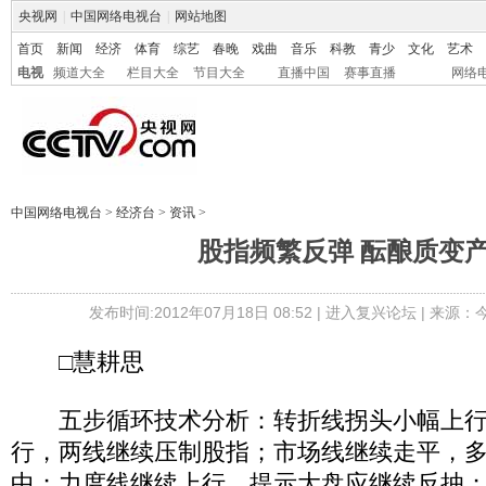
央视网
|
中国网络电视台
|
网站地图
首页
新闻
经济
体育
综艺
春晚
戏曲
音乐
科教
青少
文化
艺术
电视
频道大全
栏目大全
节目大全
直播中国
赛事直播
网络
中国网络电视台
>
经济台
>
资讯
>
股指频繁反弹 酝酿质变
发布时间:2012年07月18日 08:52 |
进入复兴论坛
| 来源：
□慧耕思
五步循环技术分析：转折线拐头小幅上行
行，两线继续压制股指；市场线继续走平，
中；力度线继续上行，提示大盘应继续反抽