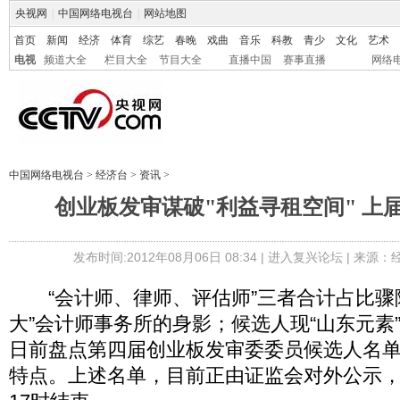
央视网
|
中国网络电视台
|
网站地图
首页
新闻
经济
体育
综艺
春晚
戏曲
音乐
科教
青少
文化
艺术
电视
频道大全
栏目大全
节目大全
直播中国
赛事直播
网络
中国网络电视台
>
经济台
>
资讯
>
创业板发审谋破"利益寻租空间" 上
发布时间:2012年08月06日 08:34 |
进入复兴论坛
| 来源：
“会计师、律师、评估师”三者合计占比骤
大”会计师事务所的身影；候选人现“山东元素
日前盘点第四届创业板发审委委员候选人名
特点。上述名单，目前正由证监会对外公示，