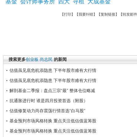
基金
会计师事务所
四大
寻租
大成基金
【
打印
】【
我要纠错
】【
复制链接
】【
转发邮
搜索更多
创业板
尚志民
的新闻
估值虽见底危机添隐患 下半年股市难有大行情
估值虽见底危机添隐患 下半年股市难有大行情
解剖基金二季报：盘点三宗“最” 整体仓位略减
抗通胀进行时 谁是四月投资首选（附股）
估值修复动力尚存震荡行情首选“白马股”
基金预判市场风格转换 重点关注低估值蓝筹股
基金预判市场风格转换 重点关注低估值蓝筹股