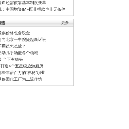
造血还需依靠基本制度变革
凡：中国增资IMF既非捐款也非无条件
精选
更多
发票价格包含税金
将向北京一中院提起新诉讼
不用该怎么放？
活动几乎涵盖各个领域
银 当下有赚头
0万打造4个五星级旅游厕所
那些年薪百万的“神秘”职业
返修因代工厂为二流作坊