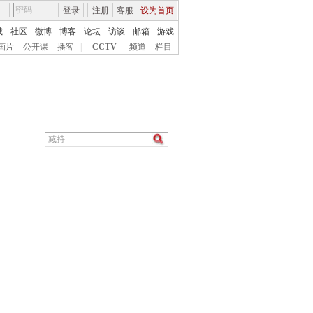
登录
注册
客服
设为首页
城
社区
微博
博客
论坛
访谈
邮箱
游戏
画片
公开课
播客
|
CCTV
频道
栏目