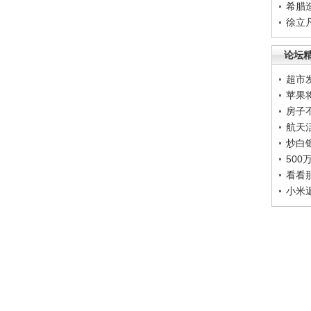
希腊
徐立
论坛
超市
苹果
房子
航天
炒白
50
看看
小米