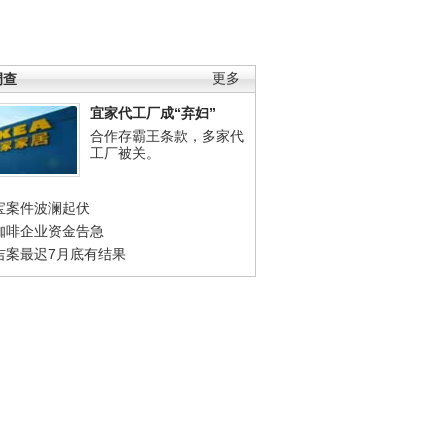
调查
更多
宜家代工厂成“弃妇”
合作存霸王条款，多家代
工厂被关。
宝案件波澜起伏
咖啡企业资金告急
吉案最迟7月底有结果