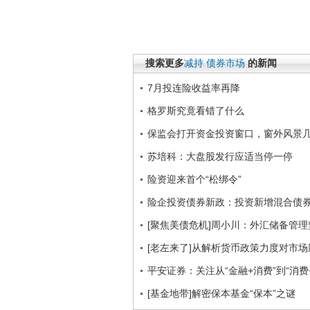
搜索更多
减持
债券市场
的新闻
7月投连险收益率再降
格罗斯究竟看错了什么
保监会打开资金投资窗口，窗外风景
苏培科：大盘股发行应适当停一停
险资迎来首个“松绑令”
险企投资债券新政：投资新增混合债
[聚焦美债危机]周小川：外汇储备管
[老左来了]从解析货币政策力度对市场影响
平安证券：关注从“金融+消费”到“消费
[基金地带]解密保本基金“保本”之谜