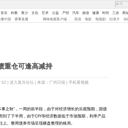
音乐
科教
青少
文化
艺术
公益
产经
汽车
旅游
健康
时尚
三农
商
直播中国
赛事直播
网络电视客户端
|
高清
电影
电视剧
纪录片
动
债重仓可逢高减持
52 |
进入复兴论坛
| 来源：广州日报 |
手机看视频
事之秋”，一周的前半段，由于对经济增长的乐观预期，国债
而到了下半周，由于CPI等经济数据低于市场预期，利率产品
往上。整周债券市场呈现横盘整理的格局。