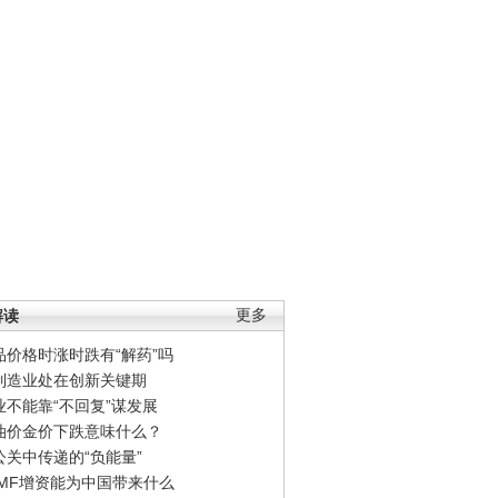
解读
更多
品价格时涨时跌有“解药”吗
制造业处在创新关键期
业不能靠“不回复”谋发展
油价金价下跌意味什么？
公关中传递的“负能量”
IMF增资能为中国带来什么