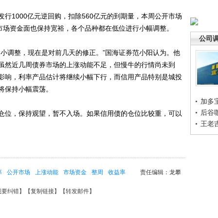
1000亿元逆回购，扣除560亿元的到期量，本周公开市场
行市场资金面也保持宽裕，各个品种都在低位进行小幅调整。
公司
小调整，现在是对前几天的修正。”国海证券范小阳认为。他
虽然近几周债券市场的上涨动能不足，但慢牛的行情尚未到
影响，利率产品估计将继续小幅下行，而信用产品特别是城投
将保持小幅震荡。
加多
后谷
位，保持观望，暂不入场。如果信用债的仓位比较重，可以
王老
率
公开市场
上涨动能
市场资金
整周
收益率
责任编辑：龙攀
我要纠错
】【
复制链接
】【
转发邮件
】