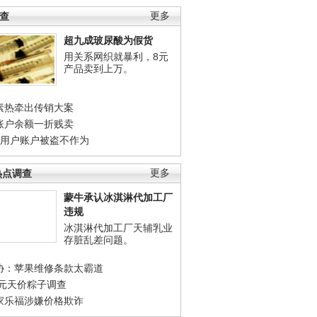
调查
更多
超九成玻尿酸为假货
用关系网织就暴利，8元
产品卖到上万。
素热牵出传销大案
账户余额一折贱卖
店用户账户被盗不作为
热点调查
更多
蒙牛承认冰淇淋代加工厂
违规
冰淇淋代加工厂天辅乳业
存脏乱差问题。
协：苹果维修条款太霸道
0元天价粽子调查
家乐福涉嫌价格欺诈