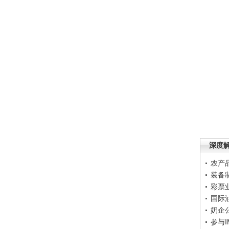
深度
农产
装备
彩票
国际
奶企
参与