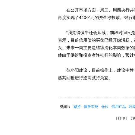
在公开市场方面，周二、周四央行共发行
再度实现了440亿元的资金净投放。银
“我觉得慢牛还会延续，前段时间只是
表示，目前信用债的买盘已经开始活跃，
头。未来一周主要是继续消化本周数据的
债由于供给和投资者降杠杆的影响，预计
范小阳建议，目前操作上，建议中性仓
趁其回暖进行逢高减持为宜。
热词：
减持
债券市场
仓位
信用产品
利
【
打印
】【