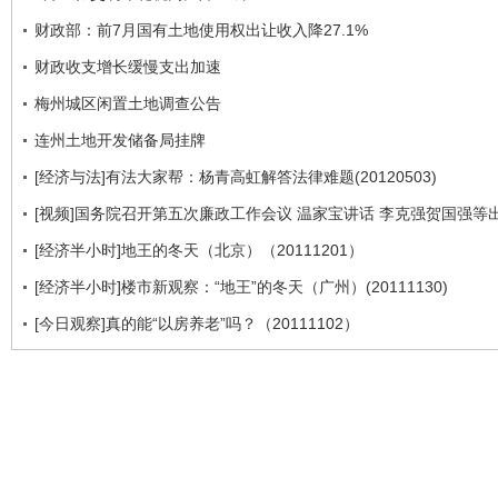
财政部：前7月国有土地使用权出让收入降27.1%
财政收支增长缓慢支出加速
梅州城区闲置土地调查公告
连州土地开发储备局挂牌
[经济与法]有法大家帮：杨青高虹解答法律难题(20120503)
[视频]国务院召开第五次廉政工作会议 温家宝讲话 李克强贺国强等
[经济半小时]地王的冬天（北京）（20111201）
[经济半小时]楼市新观察：“地王”的冬天（广州）(20111130)
[今日观察]真的能“以房养老”吗？（20111102）