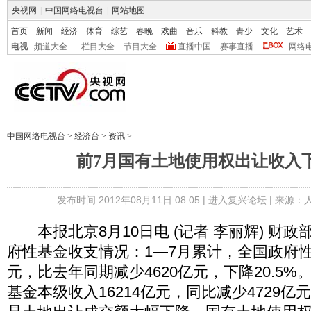
央视网
|
中国网络电视台
|
网站地图
首页
新闻
经济
体育
综艺
春晚
戏曲
音乐
科教
青少
文化
艺术
电视
频道大全
栏目大全
节目大全
直播中国
赛事直播
网络
中国网络电视台
>
经济台
>
资讯
>
前7月国有土地使用权出让收入下降
发布时间:2012年08月11日 08:05 |
进入复兴论坛
| 来源：
本报北京8月10日电 (记者 李丽辉) 财政
府性基金收支情况：1—7月累计，全国政府性基
元，比去年同期减少4620亿元，下降20.5
基金本级收入16214亿元，同比减少4729亿元