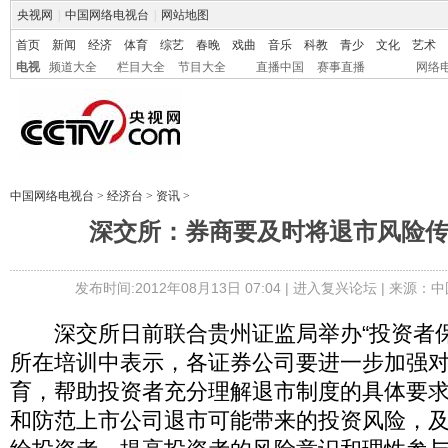
央视网
|
中国网络电视台
|
网站地图
首页
新闻
经济
体育
综艺
春晚
戏曲
音乐
科教
青少
文化
艺术
电视
频道大全
栏目大全
节目大全
直播中国
赛事直播
网络
中国网络电视台
>
经济台
>
资讯
>
深交所：券商要及时将退市风险
发布时间:2012年08月13日 07:04 |
进入复兴论坛
| 来源：中
深交所日前联合贵州证监局举办“投资者保
所在培训中表示，各证券公司要进一步加强
育，帮助投资者充分理解退市制度的具体要
和防范上市公司退市可能带来的投资风险，