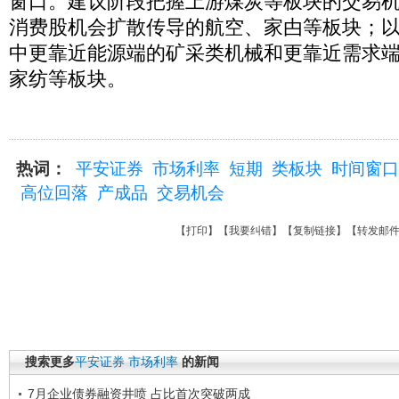
窗口。建议阶段把握上游煤炭等板块的交易
消费股机会扩散传导的航空、家甴等板块；
中更靠近能源端的矿采类机械和更靠近需求
家纺等板块。
热词：
平安证券
市场利率
短期
类板块
时间窗口
高位回落
产成品
交易机会
【
打印
】【
我要纠错
】【
复制链接
】【
转发邮
搜索更多
平安证券
市场利率
的新闻
7月企业债券融资井喷 占比首次突破两成