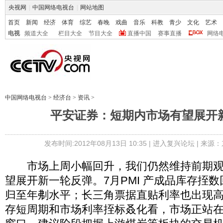
央视网
|
中国网络电视台
|
网站地图
首页
新闻
经济
体育
综艺
春晚
戏曲
音乐
科教
青少
文化
艺术
电视
频道大全
栏目大全
节目大全
直播中国
赛事直播
网络
中国网络电视台
>
经济台
>
资讯
>
平安证券：短期内市场有望展开
发布时间:2012年08月13日 10:35 |
进入复兴论坛
| 来源：
市场上周小幅回升，我们仍然维持前期观
望展开新一轮反弹。7月PMI 产成品库存挃数
归至年刜水平；长三角票据直贴利率也出现
存短周期和市场利率挃标叒化看，市场正站