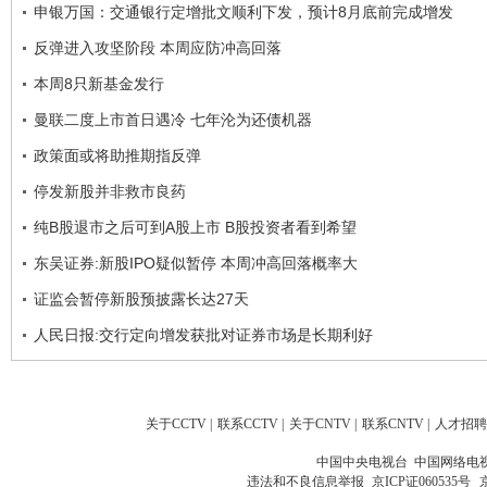
申银万国：交通银行定增批文顺利下发，预计8月底前完成增发
反弹进入攻坚阶段 本周应防冲高回落
本周8只新基金发行
曼联二度上市首日遇冷 七年沦为还债机器
政策面或将助推期指反弹
停发新股并非救市良药
纯B股退市之后可到A股上市 B股投资者看到希望
东吴证券:新股IPO疑似暂停 本周冲高回落概率大
证监会暂停新股预披露长达27天
人民日报:交行定向增发获批对证券市场是长期利好
关于CCTV
|
联系CCTV
|
关于CNTV
|
联系CNTV
|
人才招聘
中国中央电视台 中国网络电
违法和不良信息举报
京ICP证060535号