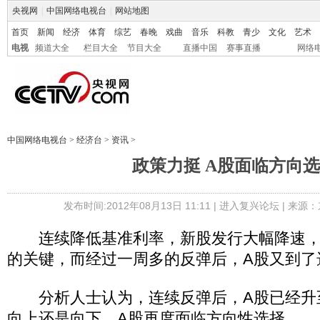
央视网
|
中国网络电视台
|
网站地图
首页
新闻
经济
体育
综艺
春晚
戏曲
音乐
科教
青少
文化
艺术
电视
频道大全
栏目大全
节目大全
直播中国
赛事直播
网络
中国网络电视台
>
经济台
>
资讯
>
政策力挺 A股面临方向
发布时间:2012年08月13日 11:11 |
进入复兴论坛
| 来源：
连续降低基准利率，新股发行大幅降速，成为
的关键，而经过一周多的反弹后，A股又到了
分析人士认为，连续反弹后，A股已经升
向上还是向下，A股再度面临方向性选择。