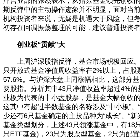
津营业部的张杰表示，从指数基金领先创收
期反弹中的主动操作迹象并不明显，面对当
机构投资者来说，无疑是机遇大于风险，但
初存在回调振荡整理的可能，建议普通投资
创业板“贡献”大
上周沪深股指反弹，基金市场积极回应。数
只开放式基金净值周收益率在2%以上，占股
57.6%。与沪深大盘上周涨幅相比，这部分
要股指。分析其中43只净值收益率超过4%
业板为代表的中小盘股票，是基金大幅创收
这其中有超过半数基金的名称涉及“中小板”、
少还有6只基金确定的主投品种为“成长”、“新
基金类型划分，上述43只领涨基金中，有18只
只ETF基金)，23只为股票型基金，2只为配