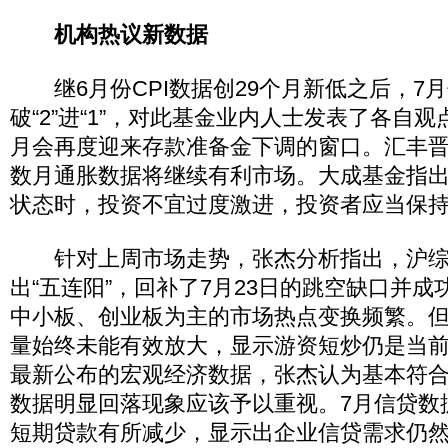
机构热议新数据
继6月份CPI数据创29个月新低之后，7月
破“2”进“1”，对此基金业内人士发表了各自
月会再度迎来存款准备金下调的窗口。汇丰
数月通胀数据将继续有利市场。大成基金指
状态时，投资不宜过度激进，投资者应当保
针对上周市场走势，张杰分析指出，沪综
出“五连阳”，回补了7月23日的跳空缺口并成
中小板、创业板为主的市场热点变换频繁。
量始终未能有效放大，显示游资短炒仍是当
最新公布的宏观经济数据，张杰认为基本符
数据明显回落现象应该予以重视。7月信贷数
短期贷款有所减少，显示出企业信贷需求仍