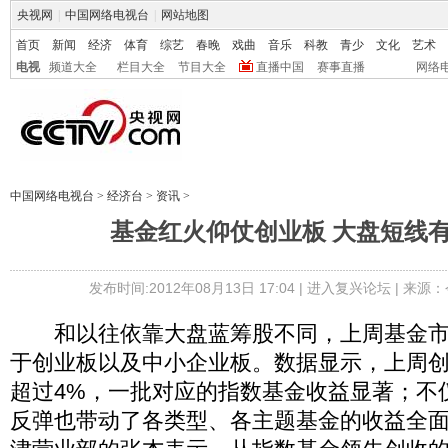
央视网
|
中国网络电视台
|
网站地图
首页
新闻
经济
体育
综艺
春晚
戏曲
音乐
科教
青少
文化
艺术
电视
频道大全
栏目大全
节目大全
直播中国
赛事直播
网络
中国网络电视台
>
经济台
>
资讯
>
基金红火仰仗创业板 大盘短线
发布时间:2012年08月13日 17:04 |
进入复兴论坛
| 来源：
和以往依靠大盘蓝筹股不同，上周基金市
于创业板以及中小企业板。数据显示，上周
超过4%，一批对应的指数基金收益显著；不
反弹也带动了各类型、各主题基金的收益全