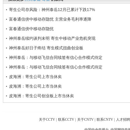
寄生公司存风险：神州泰岳12月已累计下跌17%
富春通信傍中移动存隐忧 主营业务毛利率逐降
富春通信傍中移动存隐忧
神州泰岳续约谈判未明 寄生中移动产业危机突现
神州泰岳好日子终结 寄生模式扭曲创业板
神州泰岳：与移动飞信合同续签有信心合作模式待定
神州泰岳：与移动飞信合同续签有信心合作模式待定
皮海洲：寄生公司上市当休矣
皮海洲：寄生公司上市当休矣
皮海洲：寄生公司创业板上市当休矣
关于CCTV
|
联系CCTV
|
关于CNTV
|
联系CNTV
|
人才招聘
中国中央电视台 中国网络电