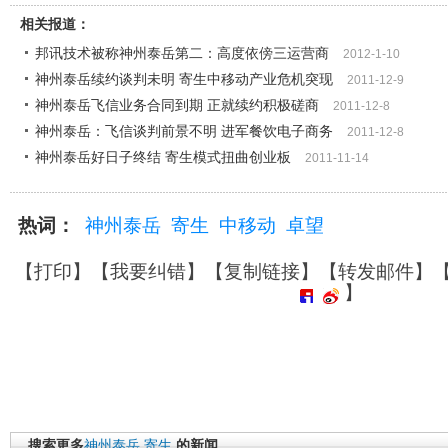
相关报道：
邦讯技术被称神州泰岳第二：高度依傍三运营商
2012-1-10
神州泰岳续约谈判未明 寄生中移动产业危机突现
2011-12-9
神州泰岳飞信业务合同到期 正就续约积极磋商
2011-12-8
神州泰岳：飞信谈判前景不明 进军餐饮电子商务
2011-12-8
神州泰岳好日子终结 寄生模式扭曲创业板
2011-11-14
热词：
神州泰岳
寄生
中移动
卓望
【
打印
】【
我要纠错
】【
复制链接
】【
转发邮件
】
】
搜索更多
神州泰岳
寄生
的新闻