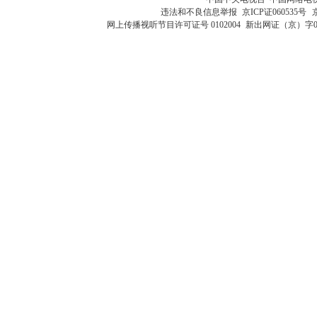
违法和不良信息举报
京ICP证060535号
网上传播视听节目许可证号 0102004
新出网证（京）字0