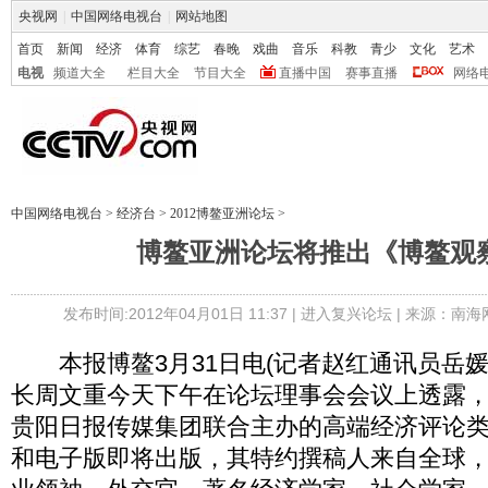
央视网
|
中国网络电视台
|
网站地图
首页
新闻
经济
体育
综艺
春晚
戏曲
音乐
科教
青少
文化
艺术
电视
频道大全
栏目大全
节目大全
直播中国
赛事直播
网络
中国网络电视台
>
经济台
>
2012博鳌亚洲论坛
>
博鳌亚洲论坛将推出《博鳌观
发布时间:2012年04月01日 11:37 |
进入复兴论坛
| 来源：南海
本报博鳌3月31日电(记者赵红通讯员岳媛
长周文重今天下午在论坛理事会会议上透露
贵阳日报传媒集团联合主办的高端经济评论
和电子版即将出版，其特约撰稿人来自全球