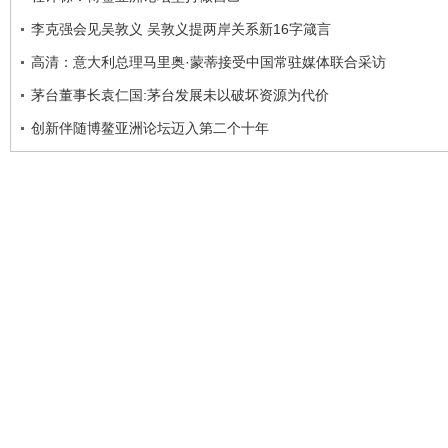
李克强会见吴敦义 吴敦义提两岸关系新16字箴言
高清：意大利总理马里奥·蒙蒂接受中国常驻媒体联合采访
茅台董事长袁仁国:茅台发展未以破坏资源为代价
创新伴随博鳌亚洲论坛迈入第二个十年