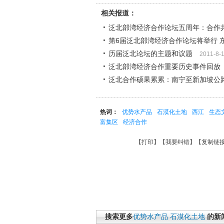
相关报道：
泛北部湾经济合作论坛五周年：合作
第6届泛北部湾经济合作论坛将举行 
历届泛北论坛的主题和议题
2011-8-
泛北部湾经济合作重要历史事件回放
泛北合作硕果累累：南宁至新加坡公
热词：
优势水产品
石漠化土地
西江
生态
富集区
经济合作
【
打印
】【
我要纠错
】【
复制链
搜索更多
优势水产品
石漠化土地
的新