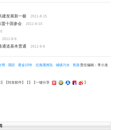
共建发展新一极
2011-8-15
东盟十国参会
2011-8-10
10
2011-8-9
路通道基本贯通
2011-8-8
文明
我区
黄金10年
北海涠洲岛
城镇污水
资源
责任编辑：李小龙
接
】【
转发邮件
】【
】
【一键分享
】
闻