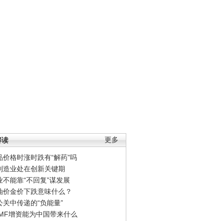
解读
更多
品价格时涨时跌有“解药”吗
制造业处在创新关键期
业不能靠“不回复”谋发展
油价金价下跌意味什么？
公关中传递的“负能量”
IMF增资能为中国带来什么