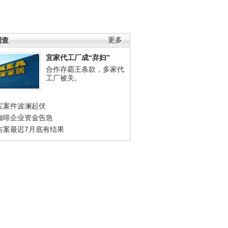
调查
更多
宜家代工厂成“弃妇”
合作存霸王条款，多家代
工厂被关。
宝案件波澜起伏
咖啡企业资金告急
吉案最迟7月底有结果