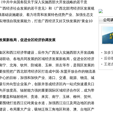
《中共中央国务院关于深入实施西部大开发战略的若干意
广西经济社会发展的若干意见》和《广西北部湾经济区发展规
加强基础设施建设、着力培育和发展特色优势产业、加强生态文
公司
实增强自我发展能力，打造广西经济又好又快发展的“黄金10
济发展新格局，促进全区经济协调发展
区和西江经济带建设，应作为广西深入实施西部大开发战略
加多
后谷
陆联动、各地共同发展的区域经济发展新格局，促进全区经济
王老
南宁、北海、钦州、防城港、玉林、崇左等市，是我区发展的
要按照把广西北部湾经济区打造成中国-东盟开放合作的物流基
中心的目标，加强和加快产业、港口、交通、能源、物流、城
吸引外向型企业落户，创新并形成经济区内一站式快速通关口
为开放度高、辐射能力强的重要国际区域经济合作区，成为带
带覆盖和辐射梧州、贵港、来宾、南宁、玉林、柳州、贺州、
要围绕打造西江亿吨黄金水道，加强西江沿江及周边地区的港
建设，布局重大产业，吸纳泛珠三角地区和港、澳、台地区产