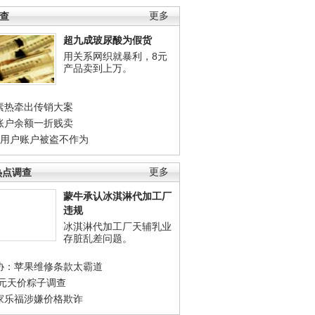
调查
更多
超九成玻尿酸为假货
用关系网织就暴利，8元
产品卖到上万。
素热牵出传销大案
账户余额一折贱卖
店用户账户被盗不作为
热点调查
更多
蒙牛承认冰淇淋代加工厂
违规
冰淇淋代加工厂天辅乳业
存脏乱差问题。
协：苹果维修条款太霸道
0元天价粽子调查
家乐福涉嫌价格欺诈