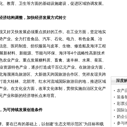
化、教育、卫生等方面的基础设施建设，促进区域协调发展。
经济结构调整，加快经济发展方式转
变
又好又快发展必须重点抓好的工作。在工业方面，坚定地实
势产业。全力打造食品、汽车、石化、电力、有色金属、冶
信息、医药制造、纺织服装与皮革、生物、修造船及海洋工程
发展新材料、新能源、节能与环保、海洋等4个战略性高新技术
色农业产业。重点发展糖料蔗、畜禽、速丰林、水果、蚕茧、
农业资源特色产业，逐步打造成千百亿元产业。在旅游业方面，
北海涠洲岛旅游区、大新德天跨国旅游合作区、凭祥友谊关跨
深度
打造大桂林、北部湾、红水河流域国际旅游目的地，推进区域
产业。在文化业方面，改革文化体制，贯彻实施自治区文化产
农产
元产业和新的经济增长点来培育。
装备
彩票
，为可持续发展创造条件
国际
奶企
参与
。要在已有的基础上，以创建“生态文明示范区”为目标和载