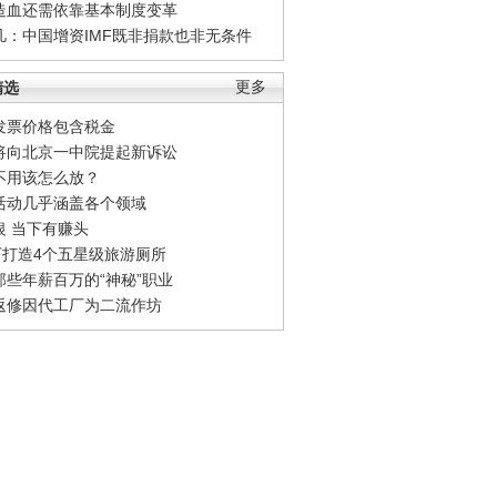
造血还需依靠基本制度变革
凡：中国增资IMF既非捐款也非无条件
精选
更多
发票价格包含税金
将向北京一中院提起新诉讼
不用该怎么放？
活动几乎涵盖各个领域
银 当下有赚头
0万打造4个五星级旅游厕所
那些年薪百万的“神秘”职业
返修因代工厂为二流作坊