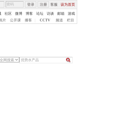
登录
注册
客服
设为首页
城
社区
微博
博客
论坛
访谈
邮箱
游戏
画片
公开课
播客
|
CCTV
频道
栏目