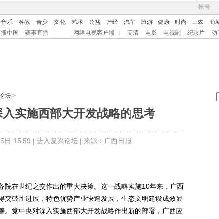
音乐
科教
青少
文化
艺术
公益
产经
汽车
旅游
健康
时尚
三农
商
直播中国
赛事直播
网络电视客户端
|
高清
电影
电视剧
纪录片
动
论坛
>
西深入实施西部大开发战略的思考
日 15:59 |
进入复兴论坛
| 来源：广西日报
院在世纪之交作出的重大决策。这一战略实施10年来，广西
得突破性进展，特色优势产业快速发展，生态文明建设成效显
善。党中央对深入实施西部大开发战略作出新的部署，广西应