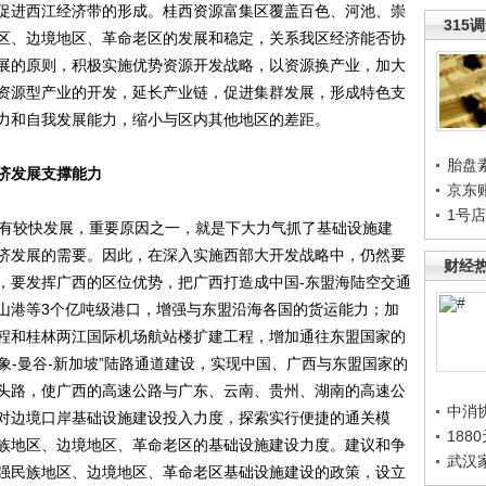
促进西江经济带的形成。桂西资源富集区覆盖百色、河池、崇
315
区、边境地区、革命老区的发展和稳定，关系我区经济能否协
展的原则，积极实施优势资源开发战略，以资源换产业，加大
资源型产业的开发，延长产业链，促进集群发展，形成特色支
力和自我发展能力，缩小与区内其他地区的差距。
胎盘
济发展支撑能力
京东
1号
有较快发展，重要原因之一，就是下大力气抓了基础设施建
济发展的需要。因此，在深入实施西部大开发战略中，仍然要
财经
，要发挥广西的区位优势，把广西打造成中国-东盟海陆空交通
山港等3个亿吨级港口，增强与东盟沿海各国的货运能力；加
程和桂林两江国际机场航站楼扩建工程，增加通往东盟国家的
万象-曼谷-新加坡”陆路通道建设，实现中国、广西与东盟国家的
头路，使广西的高速公路与广东、云南、贵州、湖南的高速公
中消
对边境口岸基础设施建设投入力度，探索实行便捷的通关模
188
族地区、边境地区、革命老区的基础设施建设力度。建议和争
武汉
强民族地区、边境地区、革命老区基础设施建设的政策，设立