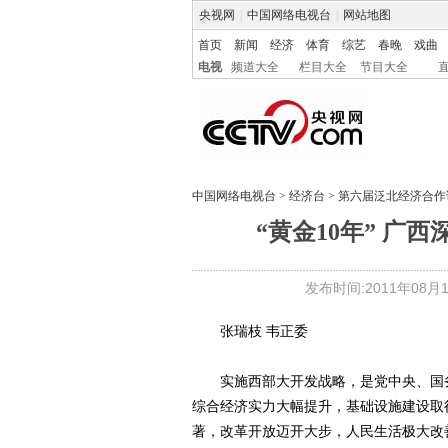
央视网
|
中国网络电视台
|
网站地图
首页
新闻
经济
体育
综艺
春晚
戏曲
电视
频道大全
栏目大全
节目大全
中国网络电视台
>
经济台
>
第六届泛北经济合作
“黄金10年” 广
发布时间:2011年08月15
张瑞枝 韦正委
实施西部大开发战略，是党中央、国务
综合经济实力大幅提升，基础设施建设取
著，改革开放迈开大步，人民生活极大改