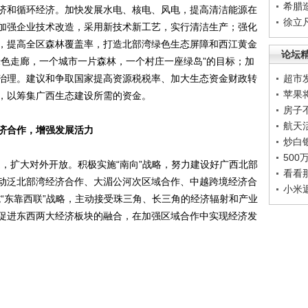
希腊
济和循环经济。加快发展水电、核电、风电，提高清洁能源在
徐立
加强企业技术改造，采用新技术新工艺，实行清洁生产；强化
，提高全区森林覆盖率，打造北部湾绿色生态屏障和西江黄金
论坛
绿色走廊，一个城市一片森林，一个村庄一座绿岛”的目标；加
的治理。建议和争取国家提高资源税税率、加大生态资金财政转
超市
苹果
，以筹集广西生态建设所需的资金。
房子
航天
济合作，增强发展活力
炒白
50
扩大对外开放。积极实施“南向”战略，努力建设好广西北部
看看
动泛北部湾经济合作、大湄公河次区域合作、中越跨境经济合
小米
“东靠西联”战略，主动接受珠三角、长三角的经济辐射和产业
促进东西两大经济板块的融合，在加强区域合作中实现经济发