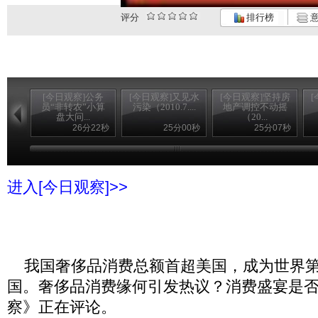
评分
排行榜
意
[今日观察]公务
[今日观察]又见水
[今日观察]坚持房
员“非转农”小算
污染（2010.7....
地产调控不动摇
盘大问...
（20...
26分22秒
25分00秒
25分07秒
进入[今日观察]>>
我国奢侈品消费总额首超美国，成为世界第
国。奢侈品消费缘何引发热议？消费盛宴是
察》正在评论。