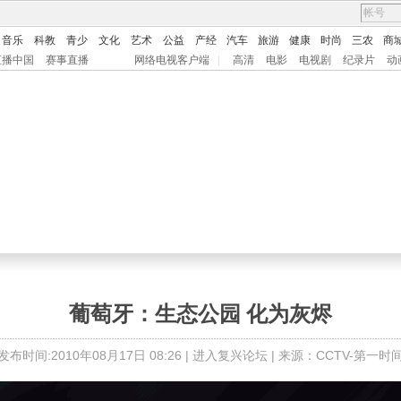
音乐
科教
青少
文化
艺术
公益
产经
汽车
旅游
健康
时尚
三农
商
直播中国
赛事直播
网络电视客户端
|
高清
电影
电视剧
纪录片
动
葡萄牙：生态公园 化为灰烬
发布时间:2010年08月17日 08:26 |
进入复兴论坛
| 来源：CCTV-第一时