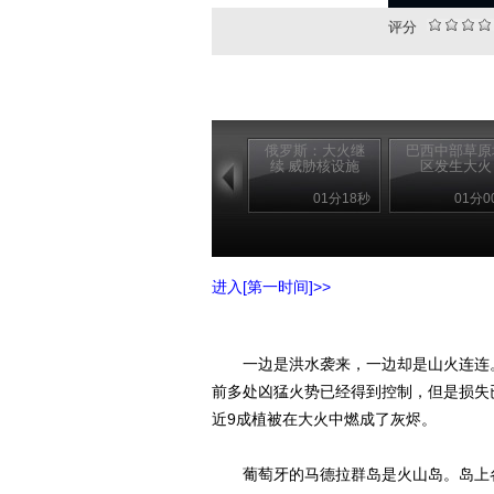
评分
俄罗斯：大火继
巴西中部草原
续 威胁核设施
区发生大火
01分18秒
01分0
进入[第一时间]>>
一边是洪水袭来，一边却是山火连连。
前多处凶猛火势已经得到控制，但是损失
近9成植被在大火中燃成了灰烬。
葡萄牙的马德拉群岛是火山岛。岛上各