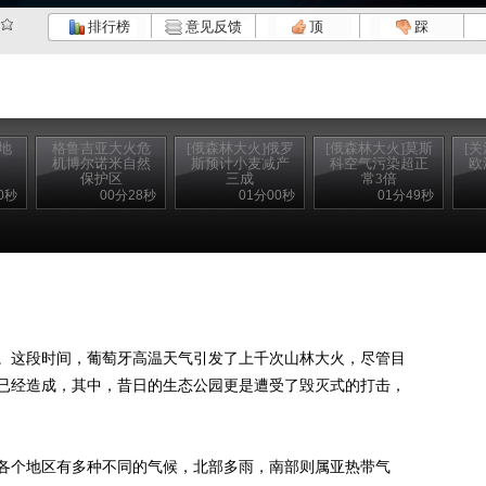
排行榜
意见反馈
顶
踩
地
格鲁吉亚大火危
[俄森林大火]俄罗
[俄森林大火]莫斯
[
机博尔诺米自然
斯预计小麦减产
科空气污染超正
欧
保护区
三成
常3倍
0秒
00分28秒
01分00秒
01分49秒
这段时间，葡萄牙高温天气引发了上千次山林大火，尽管目
已经造成，其中，昔日的生态公园更是遭受了毁灭式的打击，
个地区有多种不同的气候，北部多雨，南部则属亚热带气