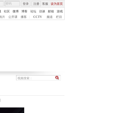
登录
注册
客服
设为首页
城
社区
微博
博客
论坛
访谈
邮箱
游戏
画片
公开课
播客
|
CCTV
频道
栏目
间