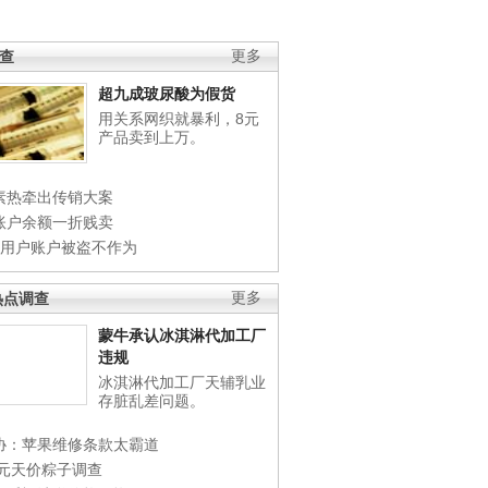
调查
更多
超九成玻尿酸为假货
用关系网织就暴利，8元
产品卖到上万。
素热牵出传销大案
账户余额一折贱卖
店用户账户被盗不作为
热点调查
更多
蒙牛承认冰淇淋代加工厂
违规
冰淇淋代加工厂天辅乳业
存脏乱差问题。
协：苹果维修条款太霸道
0元天价粽子调查