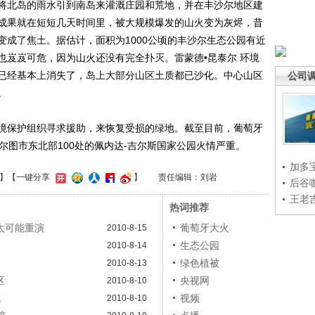
将北岛的雨水引到南岛来灌溉庄园和荒地，并在丰沙尔地区建
成果就在短短几天时间里，被大规模爆发的山火变为灰烬，昔
变成了焦土。据估计，面积为1000公顷的丰沙尔生态公园有近
也岌岌可危，因为山火还没有完全扑灭。雷蒙德•昆泰尔 环境
已经基本上消失了，岛上大部分山区土质都已沙化。中心山区
公司
。
保护组织寻求援助，来恢复受损的绿地。截至目前，葡萄牙
尔图市东北部100处的佩内达-吉尔斯国家公园火情严重。
加多
】
【一键分享
】
责任编辑：刘岩
后谷
王老
热词推荐
太可能重演
葡萄牙大火
2010-8-15
生态公园
2010-8-14
绿色植被
2010-8-13
区
央视网
2010-8-10
成
视频
2010-8-10