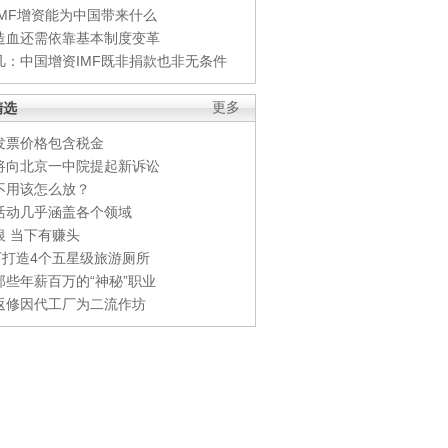
IMF增资能为中国带来什么
造血还需依靠基本制度变革
凡：中国增资IMF既非捐款也非无条件
精选
更多
发票价格包含税金
将向北京一中院提起新诉讼
不用该怎么放？
活动几乎涵盖各个领域
银 当下有赚头
0万打造4个五星级旅游厕所
那些年薪百万的“神秘”职业
返修因代工厂为二流作坊