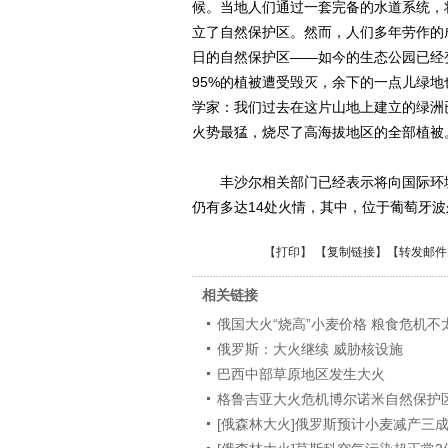
候。当地人们通过一套完备的水道系统，
立了自然保护区。然而，人们多年劳作的
日的自然保护区——如今的生态公园已经
95%的植被遭受毁灭，余下的一点儿绿地
学家：我们过去在这片山地上建立的绿洲
火势最猛，烧尽了高海拔地区的全部植被
丰沙尔相关部门已经表示将向国际环境
仍有多达14处火情，其中，位于葡萄牙波
【
打印
】 【
复制链接
】【
转发邮件
相关链接
俄国大火“烧高”小麦价格 粮食危机不
俄罗斯：大火继续 威胁核设施
巴西中部草原地区发生大火
格鲁吉亚大火危机博尔诺米自然保护
[俄森林大火]俄罗斯预计小麦减产三