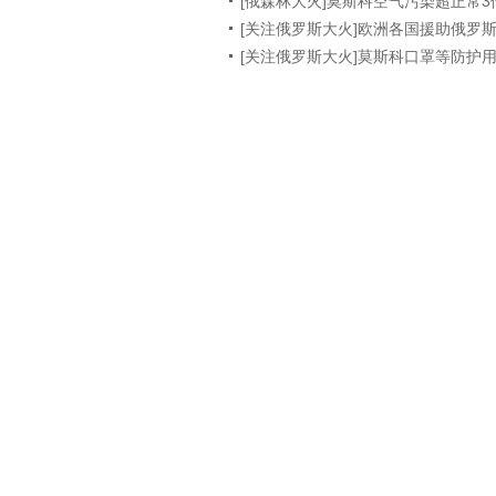
[俄森林大火]莫斯科空气污染超正常3
[关注俄罗斯大火]欧洲各国援助俄罗
[关注俄罗斯大火]莫斯科口罩等防护