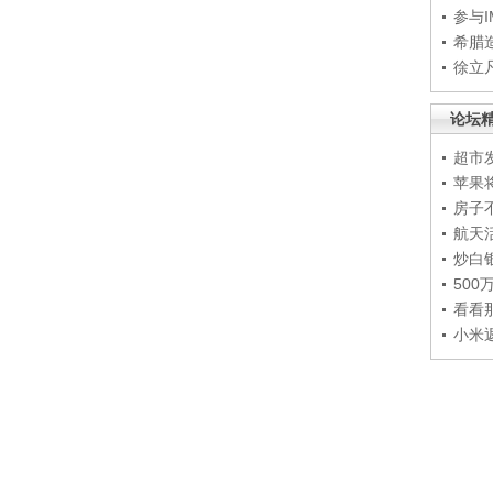
参与
希腊
徐立
论坛
超市
苹果
房子
航天
炒白
50
看看
小米