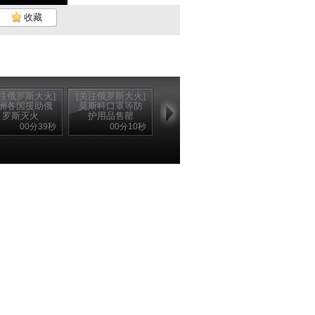
收藏
关注俄罗斯大火]
[关注俄罗斯大火]
洲各国援助俄
莫斯科口罩等防
罗斯灭火
护用品售罄
00分39秒
00分10秒