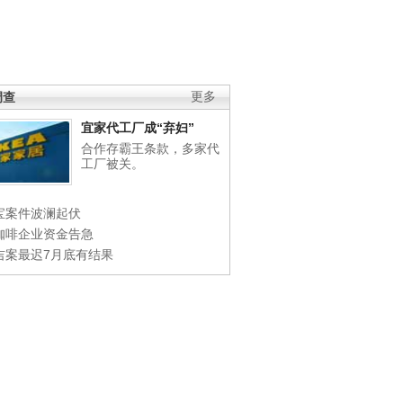
调查
更多
宜家代工厂成“弃妇”
合作存霸王条款，多家代
工厂被关。
宝案件波澜起伏
咖啡企业资金告急
吉案最迟7月底有结果