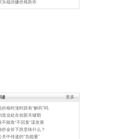
家乐福涉嫌价格欺诈
解读
更多
品价格时涨时跌有“解药”吗
制造业处在创新关键期
业不能靠“不回复”谋发展
油价金价下跌意味什么？
公关中传递的“负能量”