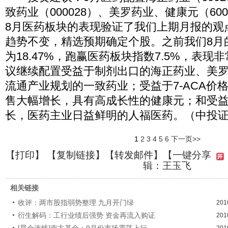
致药业（000028）、美罗药业、健康元（60
8月医药板块的表现验证了我们上期月报的观
趋势不变，精选预期确定个股。之前我们8月
为18.47%，跑赢医药板块指数7.5%，表现
议继续配置受益于制剂出口的海正药业、美
流通产业规划的一致药业；受益于7-ACA价
售大幅增长，具有高成长性的健康元；和受
长，医药主业日益鲜明的人福医药。（中投
1
2
3
4
5
6
下一页>>
【
打印
】 【
复制链接
】【
转发邮件
】
【一键分享
辑：王玉飞
相关链接
收评：两市股指弱势整理 九月开门绿
201
衍生解码：工行业绩后强势 资金再流入购证
201
[晨会连线]南方基金：9月份市场震荡上行
201