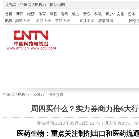
央视网
|
中国网络电视台
|
网站地图
首页
新闻
经济
体育
综艺
春晚
戏曲
音乐
科教
青少
文化
艺术
电视
频道大全
栏目大全
节目大全
直播中国
赛事直播
网络
中国网络电视台
>
经济台
>
图文频道
>
周四买什么？实力券商力推6大行业
发布时间:2010年09月01日 15:43 |
进入复兴论坛
| 
医药生物：重点关注制剂出口和医药流