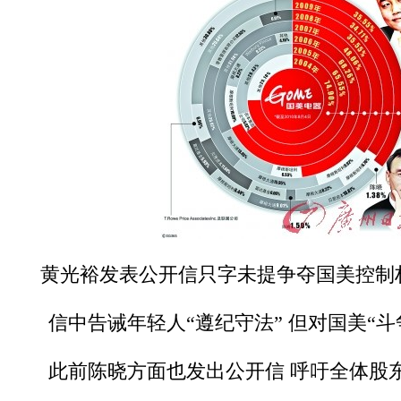
黄光裕发表公开信只字未提争夺国美控制权
信中告诫年轻人“遵纪守法” 但对国美“斗
此前陈晓方面也发出公开信 呼吁全体股东