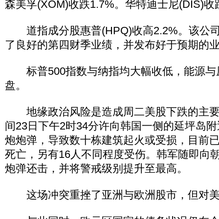
森美孚(XOM)收跌1.7%。华特迪士尼(DIS)收
道指成分股惠普(HPQ)收高2.2%。该公
了良好的第四财季业绩，并发布好于预期的
标普500指数与纳指均大幅收低，能源与
盘。
地缘政治风险是造成周二美股下跌的主要
间23日下午2时34分许向韩国一侧的延坪岛附
炮炮弹，导致数十栋建筑起火或受损，目前已
死亡，另有16人不同程度受伤。韩军随即向朝
炮弹还击，并将警戒级别提升至最高。
这场冲突重挫了亚洲与欧洲股市，但对美