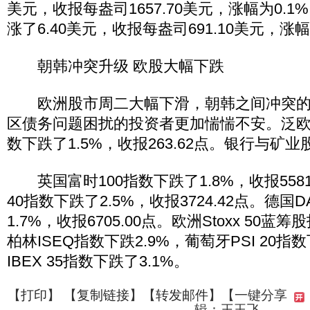
美元，收报每盎司1657.70美元，涨幅为0.1
涨了6.40美元，收报每盎司691.10美元，涨幅
朝韩冲突升级 欧股大幅下跌
欧洲股市周二大幅下滑，朝韩之间冲突的
区债务问题困扰的投资者更加惴惴不安。泛欧道琼斯
数下跌了1.5%，收报263.62点。银行与矿
英国富时100指数下跌了1.8%，收报5581.
40指数下跌了2.5%，收报3724.42点。德国D
1.7%，收报6705.00点。欧洲Stoxx 50蓝
柏林ISEQ指数下跌2.9%，葡萄牙PSI 20指
IBEX 35指数下跌了3.1%。
【
打印
】 【
复制链接
】【
转发邮件
】
【一键分享
辑：王玉飞