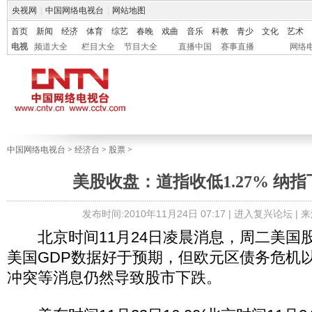
央视网
|
中国网络电视台
|
网站地图
首页
新闻
经济
体育
综艺
春晚
戏曲
音乐
科教
青少
文化
艺术
电视
频道大全
栏目大全
节目大全
直播中国
赛事直播
网络
中国网络电视台
>
经济台
>
股票
>
美股收盘：道指收低1.27% 纳指下
发布时间:2010年11月24日 07:17 |
进入复兴论坛
| 
北京时间11月24日凌晨消息，周二美国
美国GDP数据好于预期，但欧元区债务危机
冲突等消息仍然导致股市下跌。