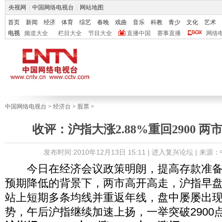
央视网
|
中国网络电视台
|
网站地图
首页
新闻
经济
体育
综艺
春晚
戏曲
音乐
科教
青少
文化
艺术
电视
频道大全
栏目大全
节目大全
直播中国
赛事直播
网络
中国网络电视台
>
经济台
>
股票
>
收评：沪指大涨2.88%重回2900 
发布时间:2010年12月13日 15:11 |
进入复兴论坛
| 来源
今日在经济会议政策明朗，提高存款准备
预期降低的背景下，两市高开高走，沪指早盘
站上短期多条均线并重返年线，盘中屡屡出
势，午后沪指继续加速上扬，一举突破2900