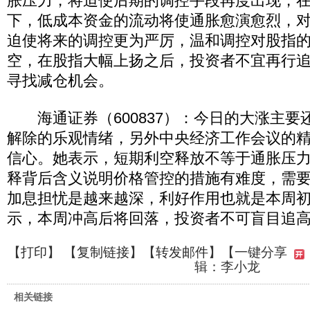
胀压力，将迫使后期的调控手段再度出现，
下，低成本资金的流动将使通胀愈演愈烈，
迫使将来的调控更为严厉，温和调控对股指
空，在股指大幅上扬之后，投资者不宜再行
寻找减仓机会。
海通证券（600837）：今日的大涨主要
解除的乐观情绪，另外中央经济工作会议的
信心。她表示，短期利空释放不等于通胀压
释背后含义说明价格管控的措施有难度，需
加息担忧是越来越深，利好作用也就是本周
示，本周冲高后将回落，投资者不可盲目追
【
打印
】 【
复制链接
】【
转发邮件
】
【一键分享
辑：李小龙
相关链接