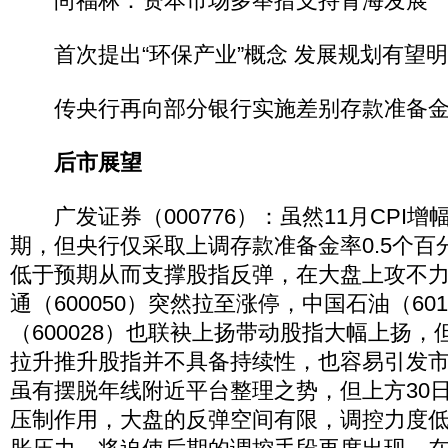
尚福林：资本市场多举措支持青海发展
首次提出“环保产业”概念 发展规划有望
传央行再向部分银行实施差别存款准备金
后市展望
广发证券（000776）：虽然11月CPI增
期，但央行仅采取上调存款准备金率0.5个百
低于预期从而支撑股指反弹，在大盘上攻不
通（600050）突然拉至涨停，中国石油（60
（600028）也联袂上扬带动股指大幅上扬
拉升推升股指并不具备持续性，也容易引发
虽有摆脱年线附近平台整理之势，但上方30
压制作用，大盘的反弹空间有限，调控力度