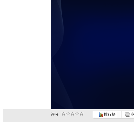
评分
排行榜
意