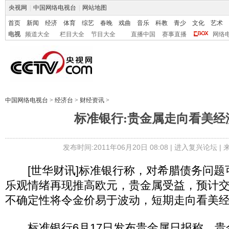
央视网
|
中国网络电视台
|
网站地图
首页
新闻
经济
体育
综艺
春晚
戏曲
音乐
科教
青少
文化
艺术
电视
频道大全
栏目大全
节目大全
直播中国
赛事直播
网络
中国网络电视台
>
经济台
>
财经资讯
>
标准银行:贵金属走向看美经
发布时间:2011年06月20日 08:08 |
进入复兴论坛
|
[世华财讯]标准银行称，对希腊债务问题
乐观情绪再现推高欧元，贵金属受益，预计
不确定性将令金价易于波动，短期走向看美
标准银行6月17日发布贵金属日报称，贵金