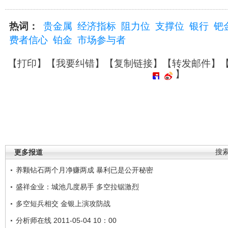
热词：
贵金属
经济指标
阻力位
支撑位
银行
钯
费者信心
铂金
市场参与者
【
打印
】【
我要纠错
】【
复制链接
】【
转发邮件
】
】
更多报道
搜
养颗钻石两个月净赚两成 暴利已是公开秘密
盛祥金业：城池几度易手 多空拉锯激烈
多空短兵相交 金银上演攻防战
分析师在线 2011-05-04 10：00