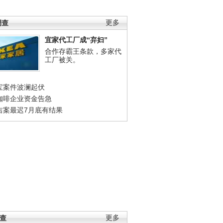
调查
更多
宜家代工厂成“弃妇”
合作存霸王条款，多家代
工厂被关。
宝案件波澜起伏
咖啡企业资金告急
吉案最迟7月底有结果
调查
更多