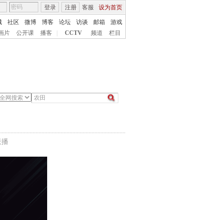
登录
注册
客服
设为首页
城
社区
微博
博客
论坛
访谈
邮箱
游戏
画片
公开课
播客
|
CCTV
频道
栏目
联播