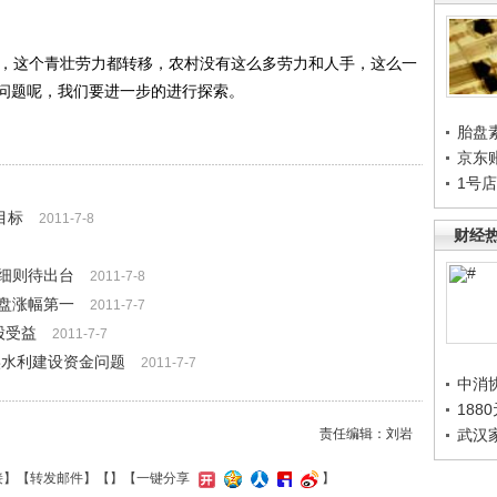
，这个青壮劳力都转移，农村没有这么多劳力和人手，这么一
问题呢，我们要进一步的进行探索。
胎盘
京东
1号
目标
2011-7-8
财经
作细则待出台
2011-7-8
盘涨幅第一
2011-7-7
股受益
2011-7-7
实水利建设资金问题
2011-7-7
中消
188
责任编辑：刘岩
武汉
接
】【
转发邮件
】【
】
【一键分享
】