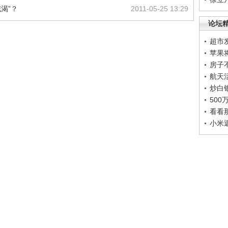
渴”？
2011-05-25 13:29
论坛
超市
苹果
房子
航天
炒白
50
看看
小米