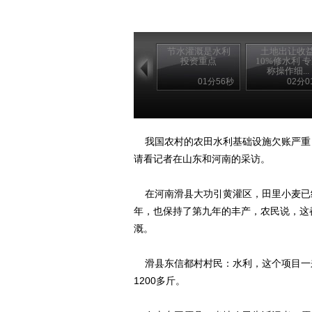
节水灌溉是水利
土地出让收
投资重点
10%修水利 
称操作细...
01分56秒
02分0
我国农村的农田水利基础设施欠账严重
请看记者在山东和河南的采访。
在河南滑县大功引黄灌区，田里小麦已
年，也保持了第九年的丰产，农民说，这
溉。
滑县东信都村村民：水利，这个项目一
1200多斤。