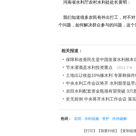
河南省水利厅农村水利处处长黄明：
我们知道很多农民有外出打工，对不对
个问题，如何解决群众参与的问题，这个
相关报道：
保障和改善民生是中国发展水利根本
节水灌溉是水利投资重点
2011-7-8
土地出让收益10%修水利 专家称操
中央水利工作会议将开 水利股受益早
农田水利配套资金瓶颈有望突破 3只
史无前例 中央将开水利工作会议 落
热词：
农田
水利设施
管护
尚待破解
【
打印
】【
我要纠错
】【
复制链