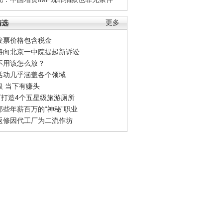
精选
更多
发票价格包含税金
将向北京一中院提起新诉讼
不用该怎么放？
活动几乎涵盖各个领域
银 当下有赚头
0万打造4个五星级旅游厕所
那些年薪百万的“神秘”职业
返修因代工厂为二流作坊