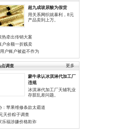
超九成玻尿酸为假货
用关系网织就暴利，8元
产品卖到上万。
素热牵出传销大案
账户余额一折贱卖
店用户账户被盗不作为
热点调查
更多
蒙牛承认冰淇淋代加工厂
违规
冰淇淋代加工厂天辅乳业
存脏乱差问题。
协：苹果维修条款太霸道
0元天价粽子调查
家乐福涉嫌价格欺诈