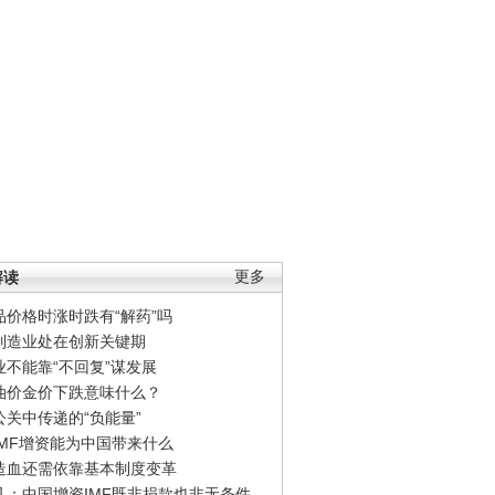
解读
更多
品价格时涨时跌有“解药”吗
制造业处在创新关键期
业不能靠“不回复”谋发展
油价金价下跌意味什么？
公关中传递的“负能量”
IMF增资能为中国带来什么
造血还需依靠基本制度变革
凡：中国增资IMF既非捐款也非无条件