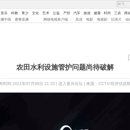
音乐
科教
青少
文化
艺术
公益
产经
汽车
旅游
健康
时尚
三农
商
直播中国
赛事直播
网络电视客户端
|
高清
电影
电视剧
纪录片
动
农田水利设施管护问题尚待破解
布时间:2011年07月08日 21:33 |
进入复兴论坛
| 来源：CCTV-经济信息