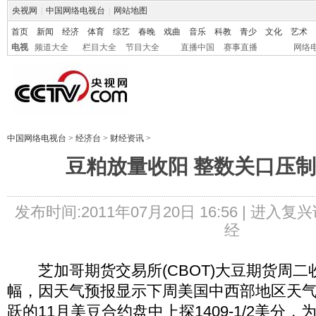
央视网
|
中国网络电视台
|
网站地图
首页
新闻
经济
体育
综艺
春晚
戏曲
音乐
科教
青少
文化
艺术
电视
频道大全
栏目大全
节目大全
直播中国
赛事直播
网络
中国网络电视台
>
经济台
>
财经资讯
>
豆粕放量收阳 整数关口压
发布时间:2011年07月20日 16:56 |
进入复兴
经
芝加哥期货交易所(CBOT)大豆期货周二
幅，因天气预报显示下周美国中西部地区天
跃的11月美豆合约盘中上探1409-1/2美分