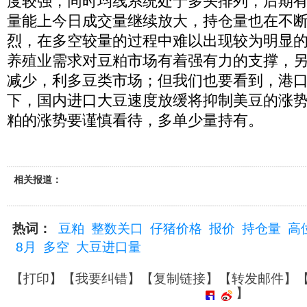
度较强，同时均线系统处于多头排列，后期
量能上今日成交量继续放大，持仓量也在不
烈，在多空较量的过程中难以出现较为明显
养殖业需求对豆粕市场有着强有力的支撑，
减少，利多豆类市场；但我们也要看到，港
下，国内进口大豆速度放缓将抑制美豆的涨
粕的涨势要谨慎看待，多单少量持有。
相关报道：
热词：
豆粕
整数关口
仔猪价格
报价
持仓量
高
8月
多空
大豆进口量
【
打印
】【
我要纠错
】【
复制链接
】【
转发邮件
】
】