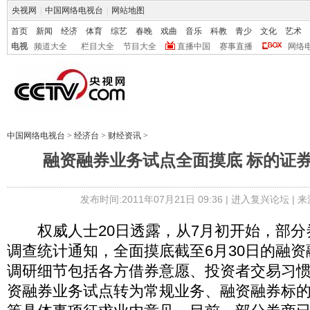
央视网
|
中国网络电视台
|
网站地图
首页
新闻
经济
体育
综艺
春晚
戏曲
音乐
科教
青少
文化
艺术
电视
频道大全
栏目大全
节目大全
直播中国
赛事直播
网络
中国网络电视台
>
经济台
>
财经资讯
>
融资融券业务试点全面摸底 标的证
发布时间:2011年07月21日 09:36 |
进入复兴论坛
| 
权威人士20日透露，从7月初开始，部分
调查统计通知，全面摸底截至6月30日的融
调研细节包括各方借券意愿、投资者交易习
资融券业务试点转为常规业务、融资融券标