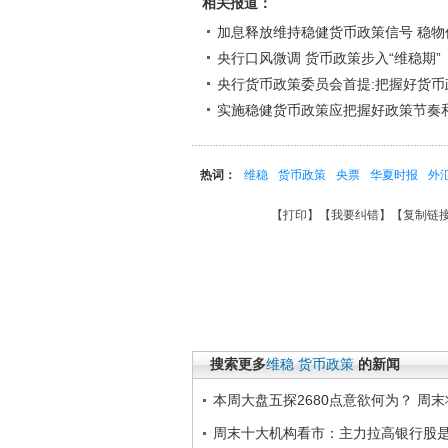
相关报道：
加息释放维持稳健货币政策信号 稳物
央行口风微调 货币政策步入“维稳期”
央行货币政策委员会首提:把握好货
实施稳健货币政策应把握好政策节奏
热词：
维稳
货币政策
央票
华夏时报
外
【
打印
】【
我要纠错
】【
复制链
搜索更多
维稳
货币政策
的新闻
本周大盘五探2680点意欲何为？ 周
周末十大机构看市：主力拉高银行股