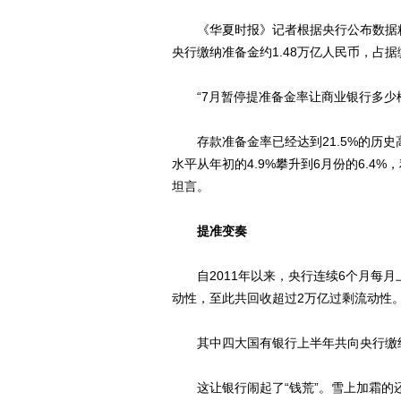
《华夏时报》记者根据央行公布数据粗
央行缴纳准备金约1.48万亿人民币，占据
“7月暂停提准备金率让商业银行多少松
存款准备金率已经达到21.5%的历史
水平从年初的4.9%攀升到6月份的6.4
坦言。
提准变奏
自2011年以来，央行连续6个月每月上
动性，至此共回收超过2万亿过剩流动性
其中四大国有银行上半年共向央行缴纳准
这让银行闹起了“钱荒”。雪上加霜的还有