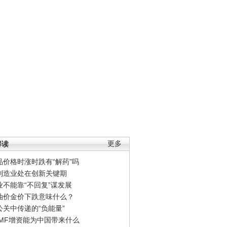
解读
更多
品价格时涨时跌有“解药”吗
制造业处在创新关键期
业不能靠“不回复”谋发展
油价金价下跌意味什么？
公关中传递的“负能量”
IMF增资能为中国带来什么