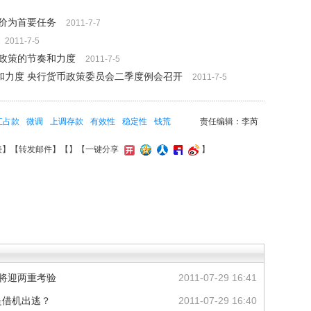
价为首要任务
2011-7-7
2011-7-5
币政策的节奏和力度
2011-7-5
和力度 央行货币政策委员会二季度例会召开
2011-7-5
汇占款
微调
上调存款
有效性
稳定性
钱荒
责任编辑：李芮
接
】【
转发邮件
】【
】
【一键分享
】
末将迎两重考验
2011-07-29 16:41
是借机出逃？
2011-07-29 16:40