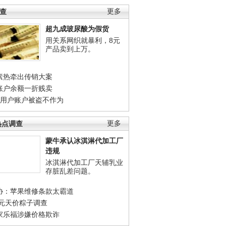
调查
更多
超九成玻尿酸为假货
用关系网织就暴利，8元
产品卖到上万。
素热牵出传销大案
账户余额一折贱卖
店用户账户被盗不作为
热点调查
更多
蒙牛承认冰淇淋代加工厂
违规
冰淇淋代加工厂天辅乳业
存脏乱差问题。
协：苹果维修条款太霸道
0元天价粽子调查
家乐福涉嫌价格欺诈