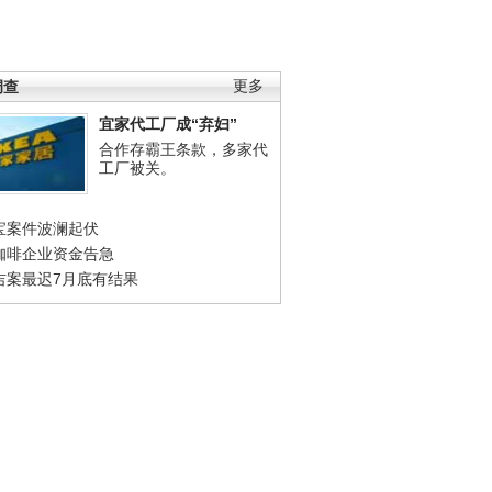
调查
更多
宜家代工厂成“弃妇”
合作存霸王条款，多家代
工厂被关。
宝案件波澜起伏
咖啡企业资金告急
吉案最迟7月底有结果