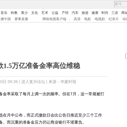
音乐
科教
青少
文化
艺术
公益
产经
汽车
旅游
健康
时尚
三农
商
直播中国
赛事直播
网络电视客户端
|
高清
电影
电视剧
纪录片
动
1.5万亿准备金率高位维稳
日 09:36 |
进入复兴论坛
| 来源：华夏时报
金率采取了每月上调一次的频率。但在7月，这一常规被打
在月中公布，而正式缴款日会比公告日推迟至少三个工作
备。而沉重的准备金压力仍让商业银行不堪重负。