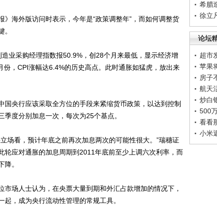
希腊
徐立
》海外版访问时表示，今年是“政策调整年”，而如何调整货
键。
论坛
业采购经理指数报50.9%，创28个月来最低，显示经济增
超市
苹果
月份，CPI涨幅达6.4%的历史高点。此时通胀如猛虎，放出来
房子
航天
炒白
国央行应该采取全方位的手段来紧缩货币政策，以达到控制
50
三季度分别加息一次，每次为25个基点。
看看
小米
立场看，预计年底之前再次加息两次的可能性很大。”瑞穗证
此轮应对通胀的加息周期到2011年底前至少上调六次利率，而
下降。
市场人士认为，在央票大量到期和外汇占款增加的情况下，
一起，成为央行流动性管理的常规工具。