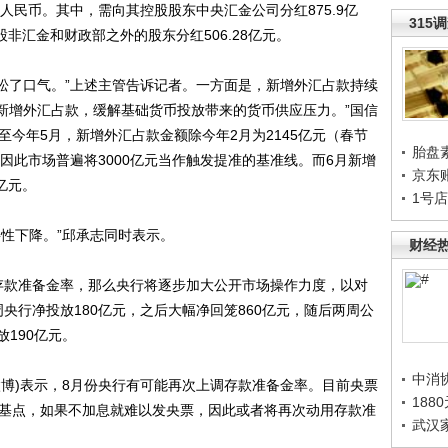
人民币。其中，需向其控股股东中央汇金公司分红875.9亿
315
股非汇金和财政部之外的股东分红506.28亿元。
了口气。”上述主管告诉记者。一方面是，新增外汇占款持续
冲新增外汇占款，缓解基础货币投放带来的货币供应压力。”国信
至今年5月，新增外汇占款金额除今年2月为2145亿元（春节
胎盘
，因此市场普遍将3000亿元当作触发提准的基准线。而6月新增
京东
亿元。
1号
性下降。”邱承志同时表示。
财经
款准备金率，那么央行将逐步加大公开市场操作力度，以对
央行净投放180亿元，之后大幅净回笼860亿元，随后两周公
190亿元。
中消
)表示，8月份央行有可能再次上调存款准备金率。目前央票
188
个基点，如果不加息就难以发央票，因此或者将再次动用存款准
武汉