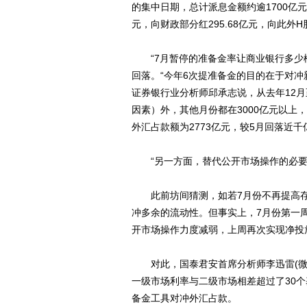
的集中日期，总计派息金额约逾1700亿元
元，向财政部分红295.68亿元，向此外H
“7月暂停的准备金率让商业银行多少松
回落。“今年6次提准备金的目的在于对
证券银行业分析师邱承志说，从去年12月
因素）外，其他月份都在3000亿元以上
外汇占款额为2773亿元，较5月回落近千
“另一方面，替代公开市场操作的必要
此前坊间猜测，如若7月份不再提高存
冲多余的流动性。但事实上，7月份第一周
开市场操作力度减弱，上周再次实现净投放
对此，国泰君安首席分析师李迅雷(微博
一级市场利率与二级市场相差超过了30
备金工具对冲外汇占款。