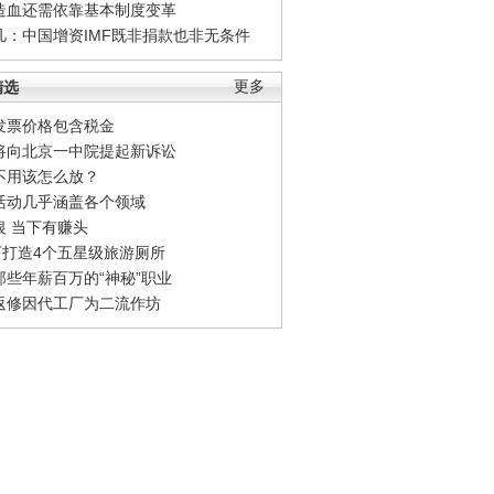
造血还需依靠基本制度变革
凡：中国增资IMF既非捐款也非无条件
精选
更多
发票价格包含税金
将向北京一中院提起新诉讼
不用该怎么放？
活动几乎涵盖各个领域
银 当下有赚头
0万打造4个五星级旅游厕所
那些年薪百万的“神秘”职业
返修因代工厂为二流作坊