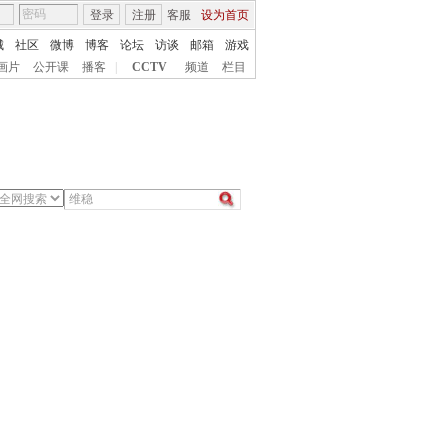
登录
注册
客服
设为首页
城
社区
微博
博客
论坛
访谈
邮箱
游戏
画片
公开课
播客
|
CCTV
频道
栏目