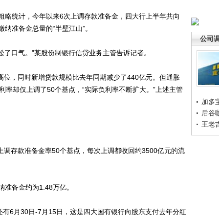
略统计，今年以来6次上调存款准备金，四大行上半年共向
缴纳准备金总量的“半壁江山”。
公司
了口气。”某股份制银行信贷业务主管告诉记者。
高位，同时新增贷款规模比去年同期减少了440亿元。但通胀
%，利率却仅上调了50个基点，“实际负利率不断扩大。”上述主管
加多
后谷
王老
调存款准备金率50个基点，每次上调都收回约3500亿元的流
。
备金约为1.48万亿。
6月30日-7月15日，这是四大国有银行向股东支付去年分红