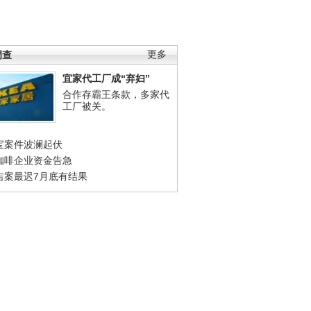
调查
更多
宜家代工厂成“弃妇”
合作存霸王条款，多家代
工厂被关。
宝案件波澜起伏
咖啡企业资金告急
吉案最迟7月底有结果