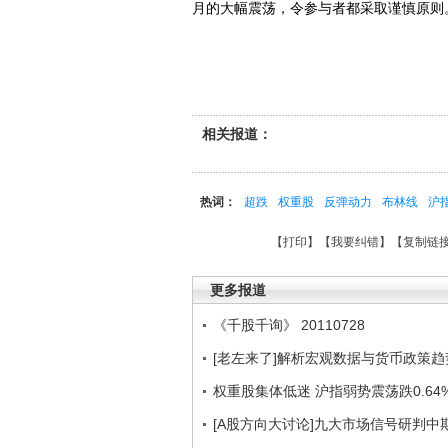
月的大幅震荡，令参与者都采取谨慎原则
相关报道：
热词：
超跌
权重股
反弹动力
布林线
沪
【
打印
】【
我要纠错
】【
复制链
更多报道
《千股千询》 20110728
[老左来了]解析宏观数据与货币政策趋势 
权重股集体低迷 沪指弱势震荡跌0.64
[A股方向大讨论]九大市场信号研判中