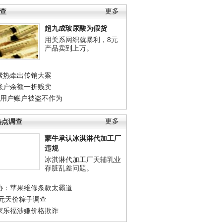
调查
更多
超九成玻尿酸为假货
用关系网织就暴利，8元
产品卖到上万。
素热牵出传销大案
账户余额一折贱卖
店用户账户被盗不作为
热点调查
更多
蒙牛承认冰淇淋代加工厂
违规
冰淇淋代加工厂天辅乳业
存脏乱差问题。
协：苹果维修条款太霸道
0元天价粽子调查
家乐福涉嫌价格欺诈