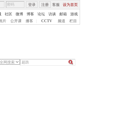
登录
注册
客服
设为首页
城
社区
微博
博客
论坛
访谈
邮箱
游戏
画片
公开课
播客
|
CCTV
频道
栏目