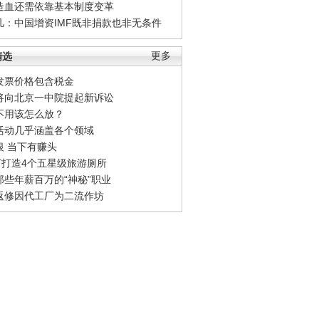
造血还需依靠基本制度变革
凡：中国增资IMF既非捐款也非无条件
精选
更多
发票价格包含税金
将向北京一中院提起新诉讼
不用该怎么放？
活动几乎涵盖各个领域
银 当下有赚头
0万打造4个五星级旅游厕所
那些年薪百万的“神秘”职业
返修因代工厂为二流作坊