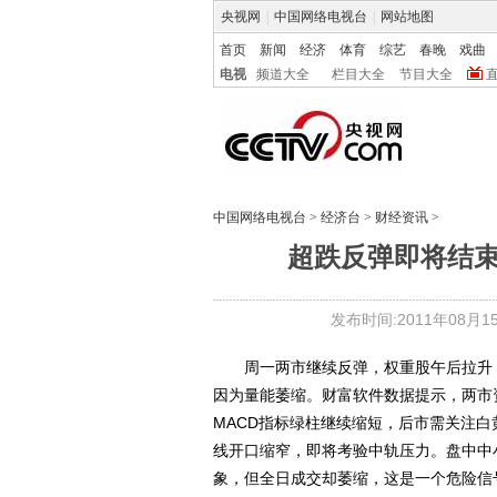
央视网
|
中国网络电视台
|
网站地图
首页
新闻
经济
体育
综艺
春晚
戏曲
电视
频道大全
栏目大全
节目大全
中国网络电视台
>
经济台
>
财经资讯
>
超跌反弹即将结
发布时间:2011年08月15日
周一两市继续反弹，权重股午后拉升，令
因为量能萎缩。财富软件数据提示，两市
MACD指标绿柱继续缩短，后市需关注白
线开口缩窄，即将考验中轨压力。盘中中
象，但全日成交却萎缩，这是一个危险信