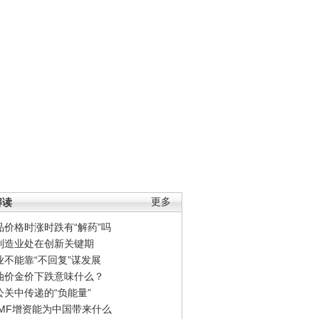
解读
更多
品价格时涨时跌有“解药”吗
制造业处在创新关键期
业不能靠“不回复”谋发展
油价金价下跌意味什么？
公关中传递的“负能量”
IMF增资能为中国带来什么