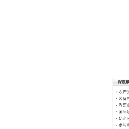
深度
农产
装备
彩票
国际
奶企
参与