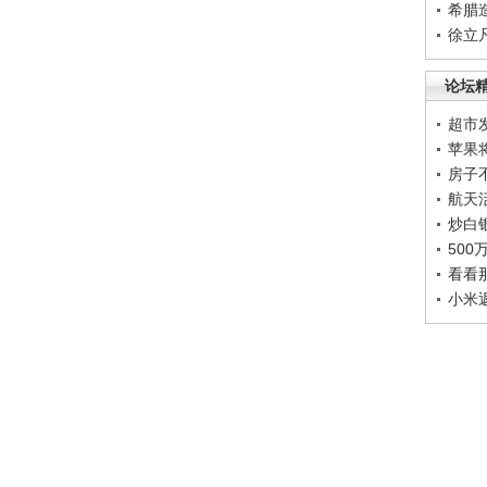
希腊
徐立
论坛
超市
苹果
房子
航天
炒白
50
看看
小米