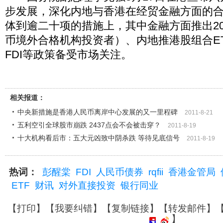
步发展，深化内地与香港在经贸金融方面的
体到逾二十项的措施上，其中金融方面推出200亿
币境外合格机构投资者）、内地推港股组合E
FDI等政策备受市场关注。
相关报道：
中央新措施是香港人民币离岸中心发展的又一里程碑
2011-8-21
五利空引全球股市崩跌 2437点会不会被击穿？
2011-8-19
十大机构看后市：五大元凶致中阴杀跌 等待见底信号
2011-8-19
热词：
彭醒棠
FDI
人民币债券
rqfii
香港金管局
ETF
财讯
对外直接投资
银行同业
【
打印
】【
我要纠错
】【
复制链接
】【
转发邮件
】
】