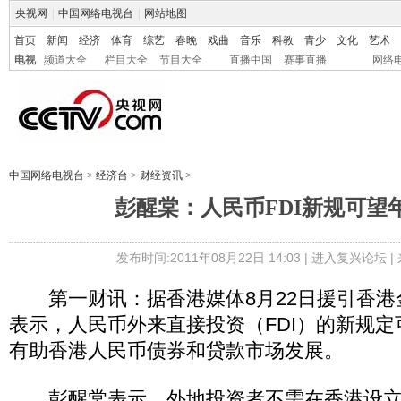
央视网
|
中国网络电视台
|
网站地图
首页
新闻
经济
体育
综艺
春晚
戏曲
音乐
科教
青少
文化
艺术
电视
频道大全
栏目大全
节目大全
直播中国
赛事直播
网络
中国网络电视台
>
经济台
>
财经资讯
>
彭醒棠：人民币FDI新规可望
发布时间:2011年08月22日 14:03 |
进入复兴论坛
|
第一财讯：据香港媒体8月22日援引香港
表示，人民币外来直接投资（FDI）的新规
有助香港人民币债券和贷款市场发展。
彭醒棠表示，外地投资者不需在香港设立