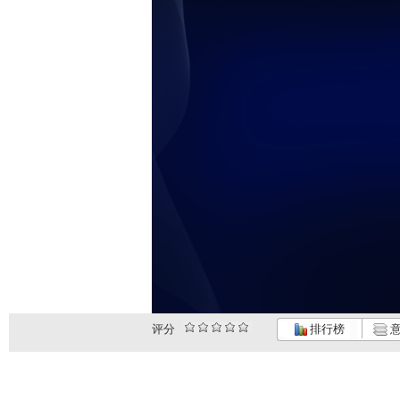
评分
排行榜
意