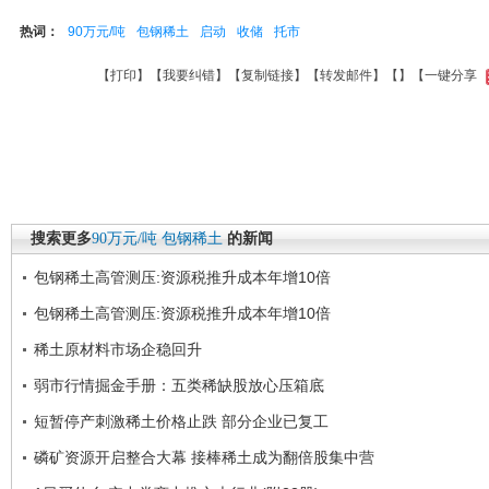
热词：
90万元/吨
包钢稀土
启动
收储
托市
【
打印
】【
我要纠错
】【
复制链接
】【
转发邮件
】【
】
【一键分享
搜索更多
90万元/吨
包钢稀土
的新闻
包钢稀土高管测压:资源税推升成本年增10倍
包钢稀土高管测压:资源税推升成本年增10倍
稀土原材料市场企稳回升
弱市行情掘金手册：五类稀缺股放心压箱底
短暂停产刺激稀土价格止跌 部分企业已复工
磷矿资源开启整合大幕 接棒稀土成为翻倍股集中营