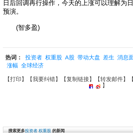
日后回调再行操作，今天的上涨可以理解为
预演。
(智多盈)
热词：
投资者
权重股
A股
带动大盘
差生
消息
涨幅
全球经济
【
打印
】【
我要纠错
】【
复制链接
】【
转发邮件
】
】
搜索更多
投资者
权重股
的新闻