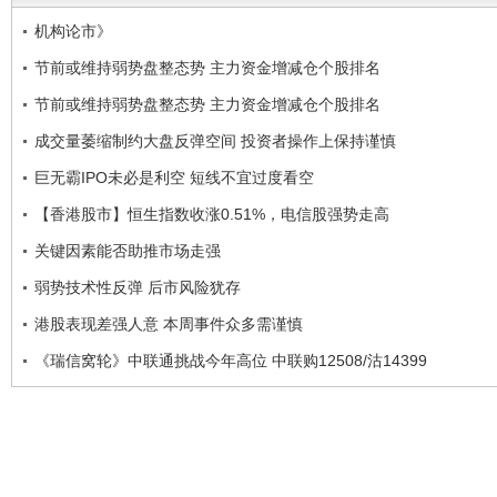
机构论市》
节前或维持弱势盘整态势 主力资金增减仓个股排名
节前或维持弱势盘整态势 主力资金增减仓个股排名
成交量萎缩制约大盘反弹空间 投资者操作上保持谨慎
巨无霸IPO未必是利空 短线不宜过度看空
【香港股市】恒生指数收涨0.51%，电信股强势走高
关键因素能否助推市场走强
弱势技术性反弹 后市风险犹存
港股表现差强人意 本周事件众多需谨慎
《瑞信窝轮》中联通挑战今年高位 中联购12508/沽14399