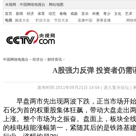
央视网
|
中国网络电视台
|
网站地图
首页
新闻
经济
体育
综艺
春晚
戏曲
音乐
科教
青少
文化
艺术
电视
频道大全
栏目大全
节目大全
直播中国
赛事直播
网络
中国网络电视台
>
经济台
>
财经资讯
>
A股强力反弹 投资者仍需
发布时间:2011年09月21日 14:04 |
进入复兴论坛
|
早盘两市先出现两波下跌，正当市场开始
石化为首的权重股集体狂飙，带动大盘走出
上涨。整个市场为之振奋。盘面上，板块全
的核电核能涨幅第一，紧随其后的是铁路基