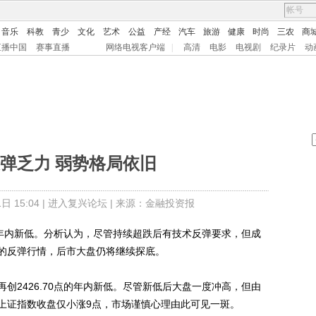
音乐
科教
青少
文化
艺术
公益
产经
汽车
旅游
健康
时尚
三农
商
直播中国
赛事直播
网络电视客户端
|
高清
电影
电视剧
纪录片
动
弹乏力 弱势格局依旧
 15:04 |
进入复兴论坛
| 来源：金融投资报
点年内新低。分析认为，尽管持续超跌后有技术反弹要求，但成
的反弹行情，后市大盘仍将继续探底。
2426.70点的年内新低。尽管新低后大盘一度冲高，但由
上证指数收盘仅小涨9点，市场谨慎心理由此可见一斑。