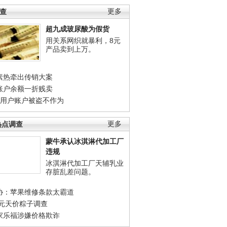
调查
更多
超九成玻尿酸为假货
用关系网织就暴利，8元
产品卖到上万。
素热牵出传销大案
账户余额一折贱卖
店用户账户被盗不作为
热点调查
更多
蒙牛承认冰淇淋代加工厂
违规
冰淇淋代加工厂天辅乳业
存脏乱差问题。
协：苹果维修条款太霸道
0元天价粽子调查
家乐福涉嫌价格欺诈