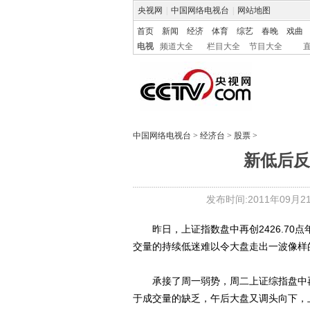
央视网
|
中国网络电视台
|
网站地图
首页
新闻
经济
体育
综艺
春晚
戏曲
电视
频道大全
栏目大全
节目大全
中国网络电视台
>
经济台
>
股票
>
新低后反
发布时间:2011年09月21日
昨日，上证指数盘中再创2426.70
交量的持续低迷难以令大盘走出一波像样
承接了周一弱势，周二上证综指盘中再创
于成交量的缺乏，午后大盘又调头向下，