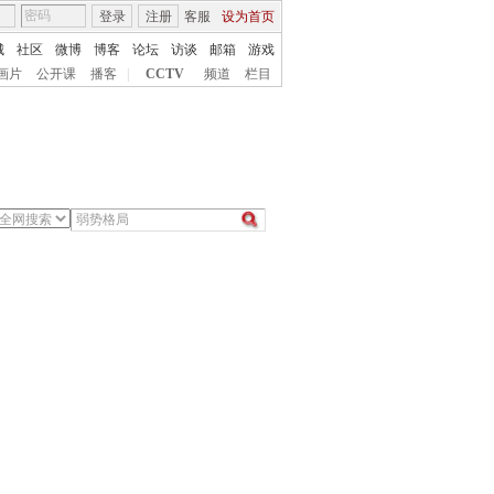
登录
注册
客服
设为首页
城
社区
微博
博客
论坛
访谈
邮箱
游戏
画片
公开课
播客
|
CCTV
频道
栏目