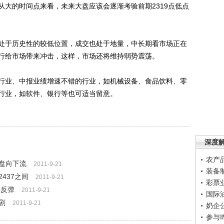
从大的时间点来看，未来大盘应该会逐渐考验前期2319点低点
于历史性的较低位置，成交也处于地量，中长期看市场正在
行给市场带来冲击，这样，市场还将维持弱势震荡。
业、中报业绩增速不错的行业，如机械设备、食品饮料、零
行业，如软件、银行等也可适当留意。
深度
农产
盘向下流
2011-9-21
装备
437之间
2011-9-21
彩票
样反弹
2011-9-21
国际
剧
2011-9-21
奶企
参与