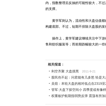
内，指数整理后反抽的可能性较大，不过
的支撑。
黄学军则认为，流动性和大盘估值都处
构建底部。不过，短期不排除大盘股的发
操作上，黄学军建议继续关注中下游行
售和纺织服装等；而前期跌幅较大的一些
相关报道：
利空齐聚 大盘摸黑
2011-9-21
股民伤不起：问君能有几多愁 恰是大
吴煊：本轮大盘的相对低点在2319至2
管军:大盘下探空间小 四季度或有像
权重板护航期指弱势反弹 震荡有所加