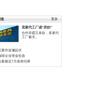
调查
更多
宜家代工厂成“弃妇”
合作存霸王条款，多家代
工厂被关。
宝案件波澜起伏
咖啡企业资金告急
吉案最迟7月底有结果