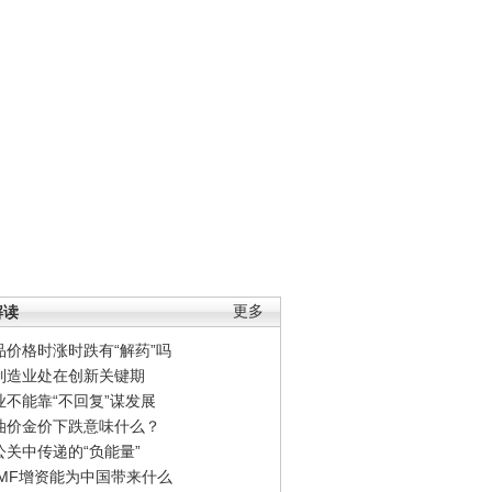
解读
更多
品价格时涨时跌有“解药”吗
制造业处在创新关键期
业不能靠“不回复”谋发展
油价金价下跌意味什么？
公关中传递的“负能量”
IMF增资能为中国带来什么