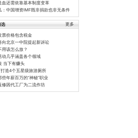
造血还需依靠基本制度变革
凡：中国增资IMF既非捐款也非无条件
精选
更多
发票价格包含税金
将向北京一中院提起新诉讼
不用该怎么放？
活动几乎涵盖各个领域
银 当下有赚头
0万打造4个五星级旅游厕所
那些年薪百万的“神秘”职业
返修因代工厂为二流作坊