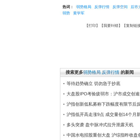
热词：
弱势格局
反弹行情
反弹空间
后市
弱势
黄学军
【
打印
】【
我要纠错
】【
复制链
搜索更多
弱势格局
反弹行情
的新闻
等待趋势确立 切勿急于抄底
大盘股IPO考验疲弱市：沪市成交创逾
沪指创新低私募称下跌幅度有限节后
沪指低开高走涨9点 成交量创14个月
多头突袭 盘中脉冲式拉升泄露天机
中国水电招股重创大盘 沪综指昨收盘