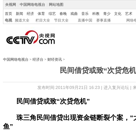
央视网
|
中国网络电视台
|
网站地图
首页
新闻
经济
体育
综艺
春晚
戏曲
音乐
科教
青少
文化
艺术
电视
频道大全
栏目大全
节目大全
直播中国
赛事直播
网络
中国网络电视台
>
经济台
>
财经资讯
>
民间借贷或致“次贷危机
发布时间:2011年09月21日 16:23 |
进入复兴论坛
|
民间借贷或致“次贷危机”
珠三角民间借贷出现资金链断裂个案，“
鱼”