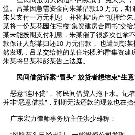
堂。吕某因急需资金向朱某借款10 万元，期
朱某支付一万元利息，并将其“房产”抵押给
某将一份某花园住宅楼“集资建房合同书”交
某未能按期支付利息，朱某催了很多次也拿
款保证人彭某归还10 万元借款， 也遭到彭
然发现，吕某交给他的某住宅楼所谓“集资建
朱某将吕某和彭某告上法庭。
民间借贷诉案“冒头” 放贷者想结束“生意
恶意“连环贷”， 将民间借贷人拖下水。记
并非“恶意借款”，到期无法还款的现象也在抬
广东宏力律师事务所主任洪少雄称：
“风险苗头已经出现。一些投资公司发现—