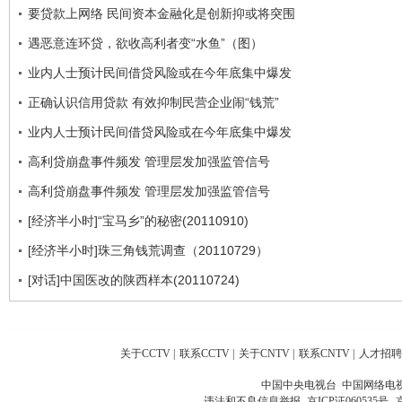
要贷款上网络 民间资本金融化是创新抑或将突围
遇恶意连环贷，欲收高利者变“水鱼”（图）
业内人士预计民间借贷风险或在今年底集中爆发
正确认识信用贷款 有效抑制民营企业闹“钱荒”
业内人士预计民间借贷风险或在今年底集中爆发
高利贷崩盘事件频发 管理层发加强监管信号
高利贷崩盘事件频发 管理层发加强监管信号
[经济半小时]“宝马乡”的秘密(20110910)
[经济半小时]珠三角钱荒调查（20110729）
[对话]中国医改的陕西样本(20110724)
关于CCTV
|
联系CCTV
|
关于CNTV
|
联系CNTV
|
人才招聘
中国中央电视台 中国网络电
违法和不良信息举报
京ICP证060535号