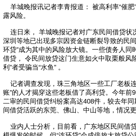
羊城晚报讯记者李青报道： 被高利率“催肥
露风险。
连日来， 羊城晚报记者对广东民间借贷状况
深圳等地已出现多宗因资金链断裂导致的民间
环贷”成为其中的风险放大镜。一些债务人同
借贷， 令民间放贷这门生意如火中取栗般风
利”者受骗当“水鱼” 。
记者调查发现，珠三角地区一些工厂老板连夜
账”的人才揭穿这些老板借了高利贷。今年前9
二审的民间借贷纠纷案高达408件，较去年同
间借贷活跃的东莞、佛山、中山等地，情况
业内人士分析，目前看，广东地区民间借贷
模爆发的时候，但“连环贷”会成倍放大放贷