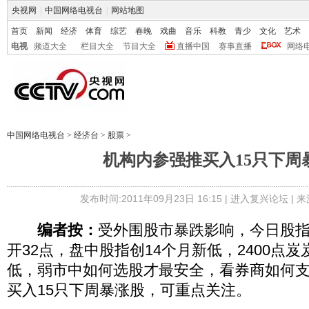
央视网
|
中国网络电视台
|
网站地图
首页
新闻
经济
体育
综艺
春晚
戏曲
音乐
科教
青少
文化
艺术
电视
频道大全
栏目大全
节目大全
直播中国
赛事直播
网络
中国网络电视台
>
经济台
>
股票
>
机构内参强推买入15只下周
发布时间:2011年09月23日 16:15 |
进入复兴论坛
| 
编者按：
受外围股市暴跌影响，今日股
开32点，盘中股指创14个月新低，2400点
低，弱市中如何选股才最安全，看券商如何
买入15只下周暴涨股，可重点关注。