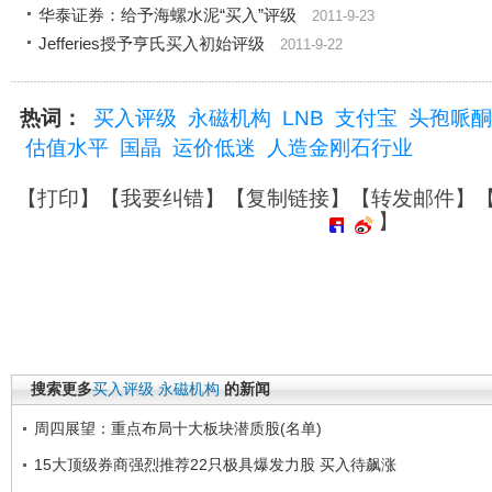
华泰证券：给予海螺水泥“买入”评级
2011-9-23
Jefferies授予亨氏买入初始评级
2011-9-22
热词：
买入评级
永磁机构
LNB
支付宝
头孢哌酮
估值水平
国晶
运价低迷
人造金刚石行业
【
打印
】【
我要纠错
】【
复制链接
】【
转发邮件
】
】
搜索更多
买入评级
永磁机构
的新闻
周四展望：重点布局十大板块潜质股(名单)
15大顶级券商强烈推荐22只极具爆发力股 买入待飙涨