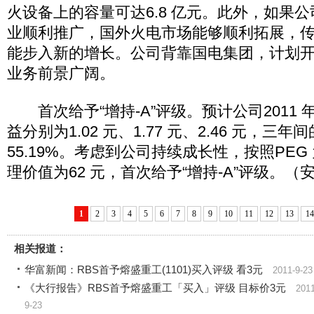
火设备上的容量可达6.8 亿元。此外，如果
业顺利推广，国外火电市场能够顺利拓展，
能步入新的增长。公司背靠国电集团，计划
业务前景广阔。
首次给予“增持-A”评级。预计公司2011 年-
益分别为1.02 元、1.77 元、2.46 元，三
55.19%。考虑到公司持续成长性，按照PEG 
理价值为62 元，首次给予“增持-A”评级。
1
2
3
4
5
6
7
8
9
10
11
12
13
14
相关报道：
华富新闻：RBS首予熔盛重工(1101)买入评级 看3元
2011-9-23
《大行报告》RBS首予熔盛重工「买入」评级 目标价3元
2011
9-23