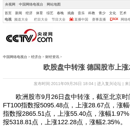
央视网
|
中国网络电视台
|
网站地图
首页
新闻
经济
体育
综艺
春晚
戏曲
音乐
科教
青少
文化
艺术
电视
频道大全
栏目大全
节目大全
直播中国
赛事直播
网络
中国网络电视台
>
经济台
>
财经资讯
>
欧股盘中转涨 德国股市上涨2
发布时间:2011年09月26日 18:04 |
进入复兴论坛
| 
欧洲股市9月26日盘中转涨，截至北京时间
FT100指数报5095.48点，上涨28.67点，涨幅
指数报2865.51点，上涨55.40点，涨幅1.97
报5318.81点，上涨122.28点，涨幅2.35%。