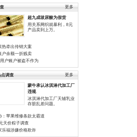
调查
更多
超九成玻尿酸为假货
用关系网织就暴利，8元
产品卖到上万。
素热牵出传销大案
账户余额一折贱卖
店用户账户被盗不作为
热点调查
更多
蒙牛承认冰淇淋代加工厂
违规
冰淇淋代加工厂天辅乳业
存脏乱差问题。
协：苹果维修条款太霸道
0元天价粽子调查
家乐福涉嫌价格欺诈