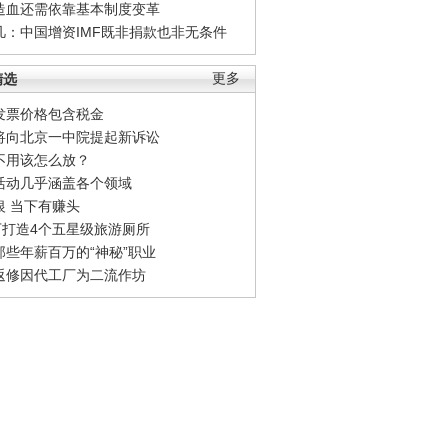
造血还需依靠基本制度变革
凡：中国增资IMF既非捐款也非无条件
精选
更多
发票价格包含税金
将向北京一中院提起新诉讼
不用该怎么放？
活动几乎涵盖各个领域
银 当下有赚头
0万打造4个五星级旅游厕所
那些年薪百万的“神秘”职业
返修因代工厂为二流作坊