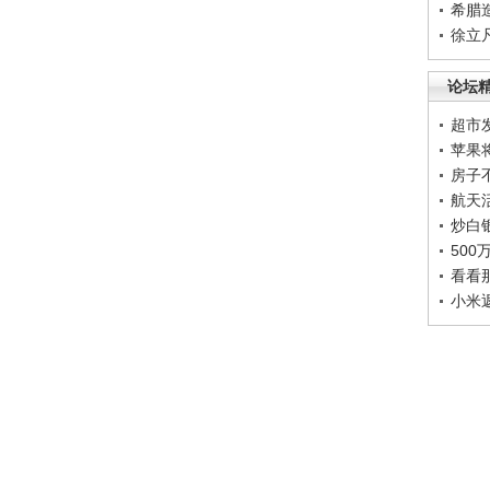
希腊
徐立
论坛
超市
苹果
房子
航天
炒白
50
看看
小米