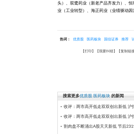
头）、双鹭药业（新老产品齐发力）、恒
业（工业转型）、海正药业（业绩驱动因
热词：
优质股
医药板块
国信证券
推荐
【
打印
】【
我要纠错
】【
复制链
搜索更多
优质股
医药板块
的新闻
收评：两市高开低走双双创出新低 沪指跌
收评：两市高开低走双双创出新低 沪指跌
割肉盘不断涌出A股天天新低 节后23