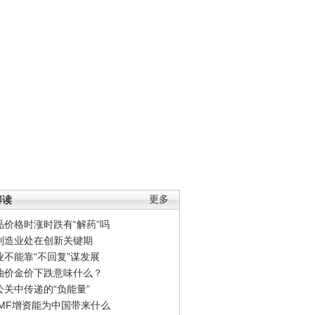
解读
更多
品价格时涨时跌有“解药”吗
制造业处在创新关键期
业不能靠“不回复”谋发展
油价金价下跌意味什么？
公关中传递的“负能量”
IMF增资能为中国带来什么