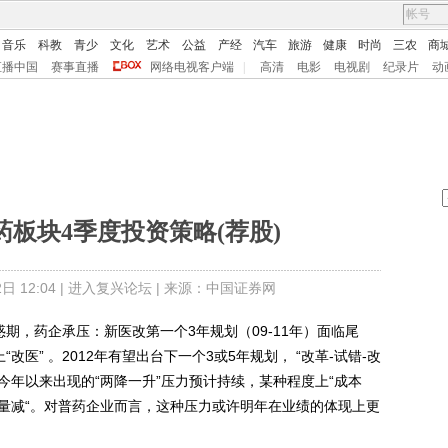
音乐
科教
青少
文化
艺术
公益
产经
汽车
旅游
健康
时尚
三农
商
直播中国
赛事直播
网络电视客户端
|
高清
电影
电视剧
纪录片
动
板块4季度投资策略(荐股)
 12:04 |
进入复兴论坛
| 来源：中国证券网
，药企承压：新医改第一个3年规划（09-11年）面临尾
改医” 。2012年有望出台下一个3或5年规划， “改革-试错-改
，今年以来出现的“两降一升”压力预计持续，某种程度上“成本
价跌量减“。对普药企业而言，这种压力或许明年在业绩的体现上更