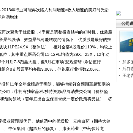
2013年行业可能再次陷入利润增速>收入增速的美好时光后，
期利润增速
公司
再次聚焦于优质股，4季度是调整投资结构的好时机，优质股
增长景气强劲、效益景气可能转弱的情况下，优质股是最好的投
11PE24.9X（整体法），相对全部A股溢价110%，均较上
，其中重点医药公司11-12PE均值为29X、23X，12年动
个月后7-8跑赢大盘，但9月在市场“悲观情绪+杀估值行
加多
后谷
月组合8支股票平均亦跌9.86%，但跑赢行业指数2.06%。
王老
报和11年全年业绩趋于明朗，能够持续符合预期至超预期的
类公司：①拥有独家品种/独特资源/品牌消费类公司（价格坚
疗和预防领域（若年底出台医保目录统一定价政策将受益）；③
季报业绩预期优异、估值适中的优质股：云南白药（期待大健
）、 中恒集团（超跌后的修复）、康美药业（中药饮片龙