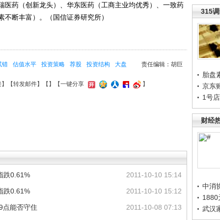
瑞医药（创新龙头）、华东医药（工商主业均优秀）、一致药
315
素不断丰富）。（国信证券研究所）
试错
估值水平
投资策略
荐股
投资结构
大盘
责任编辑：胡巨
胎盘
接
】【
转发邮件
】【
】
【一键分享
】
京东
1号
财经
0.61%
2011-10-10 15:14
中消
0.61%
2011-10-10 15:12
188
19点能否守住
2011-10-08 07:13
武汉