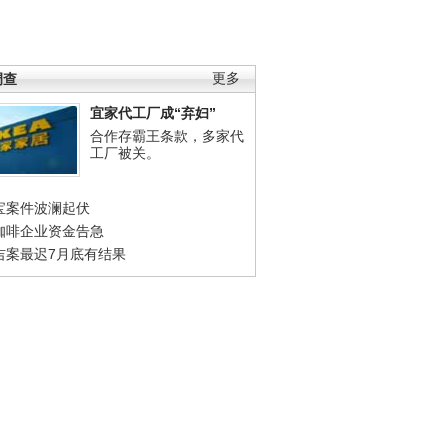
调查
更多
宜家代工厂成“弃妇”
合作存霸王条款，多家代
工厂被关。
宝案件波澜起伏
咖啡企业资金告急
吉案最迟7月底有结果