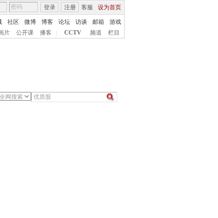
登录
注册
客服
设为首页
城
社区
微博
博客
论坛
访谈
邮箱
游戏
画片
公开课
播客
|
CCTV
频道
栏目