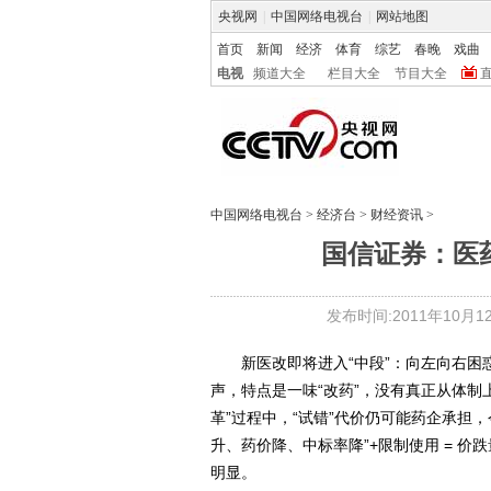
央视网
|
中国网络电视台
|
网站地图
首页
新闻
经济
体育
综艺
春晚
戏曲
电视
频道大全
栏目大全
节目大全
中国网络电视台
>
经济台
>
财经资讯
>
国信证券：医药
发布时间:2011年10月12日
新医改即将进入“中段”：向左向右困惑期
声，特点是一味“改药”，没有真正从体制上“
革”过程中，“试错”代价仍可能药企承担
升、药价降、中标率降”+限制使用 = 
明显。