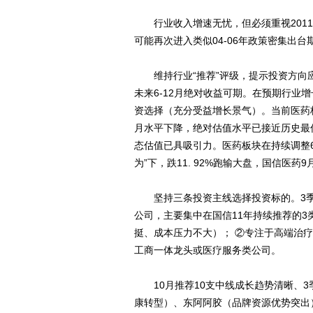
行业收入增速无忧，但必须重视2011-
可能再次进入类似04-06年政策密集出台
维持行业“推荐”评级，提示投资方向应
未来6-12月绝对收益可期。在预期行业
资选择（充分受益增长景气）。当前医药板块
月水平下降，绝对估值水平已接近历史最低位
态估值已具吸引力。医药板块在持续调整6
为”下，跌11. 92%跑输大盘，国信医药9
坚持三条投资主线选择投资标的。3季
公司，主要集中在国信11年持续推荐的3
挺、成本压力不大）； ②专注于高端治
工商一体龙头或医疗服务类公司。
10月推荐10支中线成长趋势清晰、3
康转型）、东阿阿胶（品牌资源优势突出