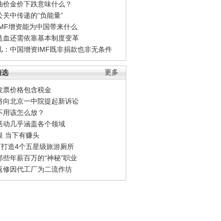
油价金价下跌意味什么？
公关中传递的“负能量”
IMF增资能为中国带来什么
造血还需依靠基本制度变革
凡：中国增资IMF既非捐款也非无条件
精选
更多
发票价格包含税金
将向北京一中院提起新诉讼
不用该怎么放？
活动几乎涵盖各个领域
银 当下有赚头
0万打造4个五星级旅游厕所
那些年薪百万的“神秘”职业
返修因代工厂为二流作坊