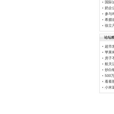
国际
奶企
参与
希腊
徐立
论坛
超市
苹果
房子
航天
炒白
50
看看
小米