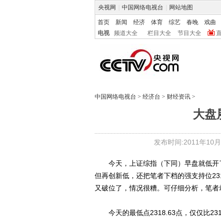
央视网
|
中国网络电视台
|
网站地图
首页
新闻
经济
体育
综艺
春晚
戏曲
电视
频道大全
栏目大全
节目大全
中国网络电视台
>
经济台
>
财经资讯
>
大盘
发布时间:2011年10月12
今天，上证综指（下同）早盘就低开了13.0
但再创新低，还把笔者下档的强支持位231
又破位了，情况很糟。可仔细分析，笔者
今天的最低点2318.63点，仅仅比23