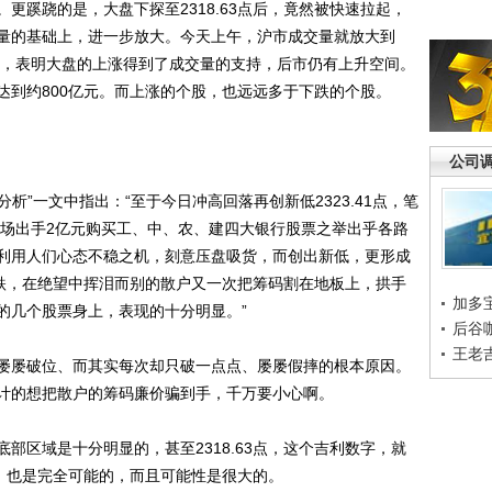
更蹊跷的是，大盘下探至2318.63点后，竟然被快速拉起，
量的基础上，进一步放大。今天上午，沪市成交量就放大到
合良好，表明大盘的上涨得到了成交量的支持，后市仍有上升空间。
达到约800亿元。而上涨的个股，也远远多于下跌的个股。
公司
分析”一文中指出：“至于今日冲高回落再创新低2323.41点，笔
市场出手2亿元购买工、中、农、建四大银行股票之举出乎各路
利用人们心态不稳之机，刻意压盘吸货，而创出新低，更形成
杀跌，在绝望中挥泪而别的散户又一次把筹码割在地板上，拱手
加多
的几个股票身上，表现的十分明显。”
后谷
王老
屡破位、而其实每次却只破一点点、屡屡假摔的根本原因。
计的想把散户的筹码廉价骗到手，千万要小心啊。
区域是十分明显的，甚至2318.63点，这个吉利数字，就
部，也是完全可能的，而且可能性是很大的。