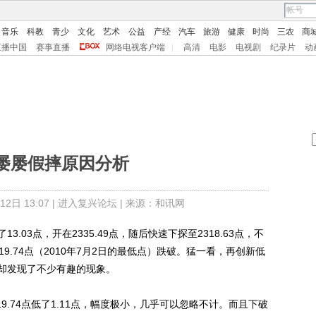
音乐
科教
青少
文化
艺术
公益
产经
汽车
旅游
健康
时尚
三农
商
直播中国
赛事直播
网络电视客户端
|
高清
电影
电视剧
纪录片
动
屡屡假摔原因分析
日 13:07 |
进入复兴论坛
| 来源：和讯网
3点，开在2335.49点，随后快速下探至2318.63点，不
9.74点（2010年7月2日的最低点）跌破。猛一看，再创新低
却发现了不少有趣的现象。
19.74点低了1.11点，幅度极小，几乎可以忽略不计。而且下破