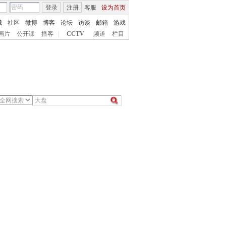
登录
注册
客服
设为首页
城
社区
微博
博客
论坛
访谈
邮箱
游戏
画片
公开课
播客
|
CCTV
频道
栏目