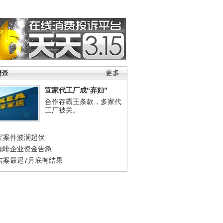
调查
更多
宜家代工厂成“弃妇”
合作存霸王条款，多家代
工厂被关。
宝案件波澜起伏
咖啡企业资金告急
吉案最迟7月底有结果