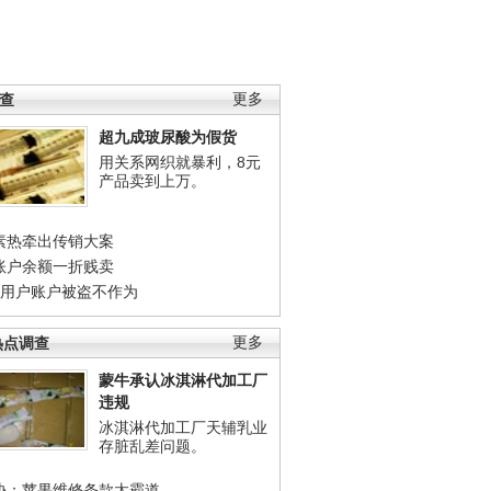
调查
更多
超九成玻尿酸为假货
用关系网织就暴利，8元
产品卖到上万。
素热牵出传销大案
账户余额一折贱卖
店用户账户被盗不作为
热点调查
更多
蒙牛承认冰淇淋代加工厂
违规
冰淇淋代加工厂天辅乳业
存脏乱差问题。
协：苹果维修条款太霸道