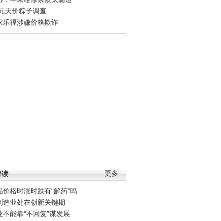
0元天价粽子调查
家乐福涉嫌价格欺诈
解读
更多
品价格时涨时跌有“解药”吗
制造业处在创新关键期
业不能靠“不回复”谋发展