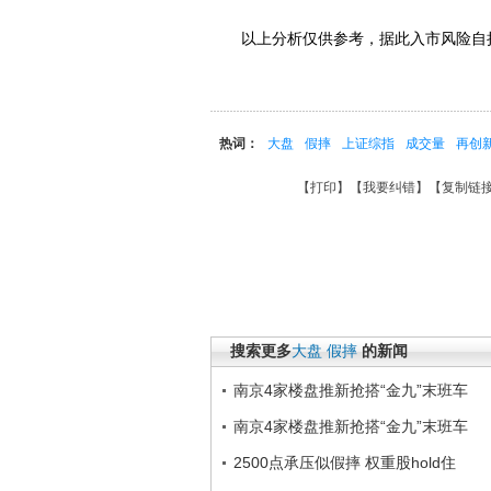
以上分析仅供参考，据此入市风险自
热词：
大盘
假摔
上证综指
成交量
再创
【
打印
】【
我要纠错
】【
复制链
搜索更多
大盘
假摔
的新闻
南京4家楼盘推新抢搭“金九”末班车
南京4家楼盘推新抢搭“金九”末班车
2500点承压似假摔 权重股hold住