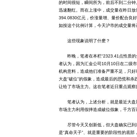
的时间很短，瞬间所为，前后不到二分钟。
迅速翻红。而在上涨中，成交量在昨日放
394.0830亿元，价涨量增、量价配
如按这个比例计算，今天沪市的成交量将
这些现象说明了什麽？
昨晚，笔者在本栏“2323.41点性质的
者认为，因为汇金公司10月10日在二级
机构意料，造成他们准备严重不足，只好
大盘“破位”的假象，造成最后的恐慌和
让给了市场主力。这在笔者近日重点观察
笔者认为，上述分析，就是最近大盘屡
市场主力利用假摔造成破位假象，千方百
尽管今天又创新低，但大盘确实已到底部
是“真命天子”、就是重要的阶段性的底