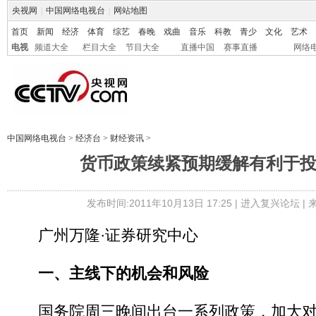
央视网
|
中国网络电视台
|
网站地图
首页
新闻
经济
体育
综艺
春晚
戏曲
音乐
科教
青少
文化
艺术
电视
频道大全
栏目大全
节目大全
直播中国
赛事直播
网络
中国网络电视台
>
经济台
>
财经资讯
>
货币政策续紧预期缓解有利于
发布时间:2011年10月13日 17:25 |
进入复兴论坛
|
广州万隆·证券研究中心
一、主线下的机会和风险
国务院周三晚间出台一系列政策，加大对