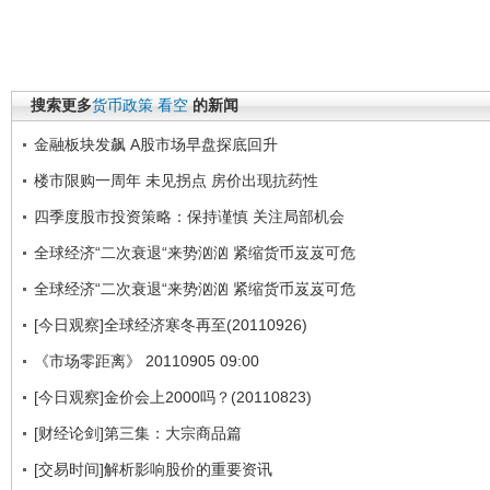
搜索更多
货币政策
看空
的新闻
金融板块发飙 A股市场早盘探底回升
楼市限购一周年 未见拐点 房价出现抗药性
四季度股市投资策略：保持谨慎 关注局部机会
全球经济“二次衰退“来势汹汹 紧缩货币岌岌可危
全球经济“二次衰退“来势汹汹 紧缩货币岌岌可危
[今日观察]全球经济寒冬再至(20110926)
《市场零距离》 20110905 09:00
[今日观察]金价会上2000吗？(20110823)
[财经论剑]第三集：大宗商品篇
[交易时间]解析影响股价的重要资讯