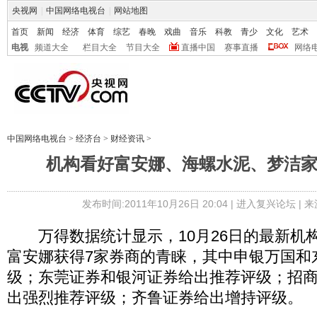
央视网
|
中国网络电视台
|
网站地图
首页
新闻
经济
体育
综艺
春晚
戏曲
音乐
科教
青少
文化
艺术
电视
频道大全
栏目大全
节目大全
直播中国
赛事直播
网络
中国网络电视台
>
经济台
>
财经资讯
>
机构看好富安娜、海螺水泥、梦洁
发布时间:2011年10月26日 20:04 |
进入复兴论坛
| 
万得数据统计显示，10月26日的最新机
富安娜获得7家券商的青睐，其中申银万国和
级；东莞证券和银河证券给出推荐评级；招
出强烈推荐评级；齐鲁证券给出增持评级。