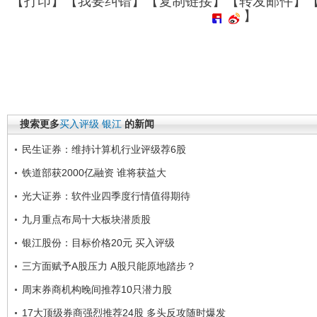
【
打印
】【
我要纠错
】【
复制链接
】【
转发邮件
】
】
搜索更多
买入评级
银江
的新闻
民生证券：维持计算机行业评级荐6股
铁道部获2000亿融资 谁将获益大
光大证券：软件业四季度行情值得期待
九月重点布局十大板块潜质股
银江股份：目标价格20元 买入评级
三方面赋予A股压力 A股只能原地踏步？
周末券商机构晚间推荐10只潜力股
17大顶级券商强烈推荐24股 多头反攻随时爆发